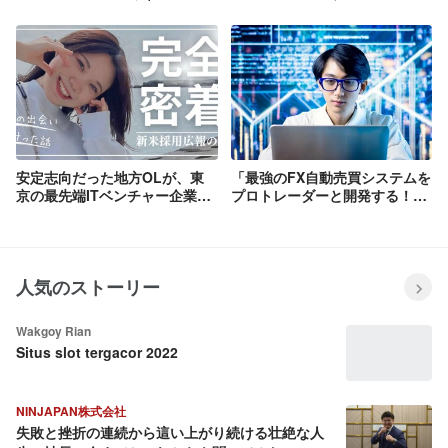
いえる業務ではないと思いますが、「手
でパパも安心 鹿児島からのリモ
に職」の一つであるITエンジニアになる
ートも
ため、知識習得をして頂きたいと思いま
す。 ②ロジカルに考えることが好きな人
人間が書いたものを忠実に実行をして、
表現してくれるのがシステムです。 シス
テムは、基本的に、入力されたコマンド
をその通りに実行するので、システムが
動くか動かないかは、人間が書いたコマ
ンド次第です。 だからこそ、「Aをすれ
安定志向だった地方OLが、東
「最強のFX自動売買システムを
ばBになり、Cを加えると、Dになる」の
京の最先端ITベンチャー企業で
プロトレーダーと開発する！」
ような ・フローチャート ・全体図 これ
夢を叶えた話【メンバーインタ
金融業界のベテランPMが語る
らを考えながら、システム開発をしてい
ビュー#3】
CXRエンジニアリングの魅力
きます。 また、実際にトレーダーがシス
【メンバーインタビュー#7】
テムを使ったときに、 「どのようなデザ
インが分かりやすいか？」 「どのような
人気のストーリー
機能があると、トレーディングしやすい
か？」 これらを考えて、実際に、システ
ムを作っていく楽しみがあります。 ③好
Wakgoy Rian
きなトレーディングの知識を活かして、
Situs slot tergacor 2022
トレーディングシステムを変えていきた
いと思える人 皆さんは、日々のトレード
で、「こんなことができたらいいのに」
NINJAPAN株式会社
をたくさん思っていると思います。 各社
失敗と挫折の連続から這い上がり続ける壮絶な人
のシステムは異なりますが、 「こんな人