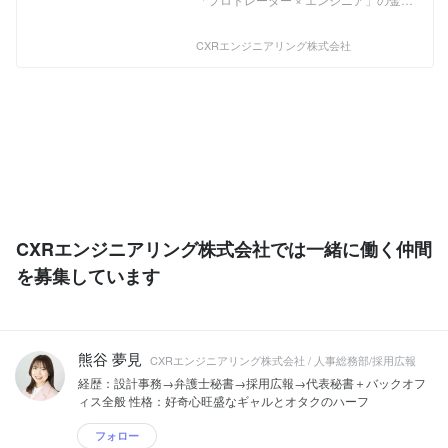
ある人は、ぴったり！ ご自身が日々、ト
開発メンバーとして在籍しています。 そ
システム開発会社です！ 主に仮想通貨の
レーディングをしながら、 「こんな
の両者が常日頃からコミュニケーション
トレーディングシステムを企画・開発・
CXRエンジニアリング株式会社
UI/UXだったらいいのになぁ」 「この売
を取り、初心者から上級者まで使いやす
運用しています。 ◥◣ 私たちの強み ▶︎
買画面、ちょっと分かりにくいんだよな
い高品質なトレーディングシステムが、
プロトレーダーとエンジニアの連携プレ
ぁ」 「こんなインジケーターを入れて、
自社内で開発できる環境が整っていま
ー CEOの加藤（ひろぴー）や元バンク・
こんな分析をしたいんだけどなぁ」 これ
す。 ◥◣ 私達の発信
オブ・アメリカのトレーダー山中康司の
らが、全て役立ちます。 ●エンジニアス
▶︎YouTube（https://www.youtube.com/ch
他に、十名以上のプロトレーダーとテク
キルと業務知識（トレーディング） トレ
annel/UCseXzfUOFLaA4lZeyJZPHCg）
ニカルアナリストが在籍しています。 ま
ーダーの皆さんに、少しお伝えしたいと
▶︎エンジニアブログ（https://www.cxr-
た長年トレーディングシステムを開発し
思います。 ITシステム開発をするうえ
inc.com/blog%20list） ▍具体的な事業と
てきた熟練エンジニアもCTOや取締役、
で、当然、エンジニアスキル（ものづく
サービス ◼︎ トレーディングプラットフォ
開発メンバーとして在籍しています。 そ
り）は必須です。 だからこそ、入社後、
ームの企画・開発・運用 ◼︎ 仮想通貨の流
の両者が常日頃からコミュニケーション
簡単なことから始めて、スキルを高めて
動性供給システムの開発 ◼︎ UI/UX設計 ◼︎
を取り、初心者から上級者まで使いやす
CXRエンジニアリング株式会社では一緒に働く仲間
頂きます。 さらに、より重要なことは、
カバーディールシステムの導入・開発 ◼︎
い高品質なトレーディングシステムが、
業務知識です。 実際に、そのシステムを
独自デザインのチャートツール製作 ◼︎ 自
自社内で開発できる環境が整っていま
を募集しています
使う人が、「どんな希望を望み、どんな
動売買システム（BOT）製作 ◼︎ 海外取引
す。 ◥◣ 私達の発信
UI/UXがよいか？」 これが分からない
所含むマッチングエンジン製作 ◼︎ AWS
▶︎YouTube（https://www.youtube.com/ch
と、結局、何のためにシステム開発をし
を用いたサーバー負荷分散処理 ◼︎
annel/UCseXzfUOFLaA4lZeyJZPHCg）
ているのか分かりません。 【何をやる
YouTube事業 ◼︎ 上記に付随する保守、管
▶︎エンジニアブログ（https://www.cxr-
熊谷 夢見
の？】 これまでの人生で、IT経験が全く
理及びコンサルティング業務
inc.com/blog%20list） ▍具体的な事業と
CXRエンジニアリング株式会社 / 人事総務部/採用広報
なくてもOK！ トレーディングやりなが
サービス ◼︎ トレーディングプラットフォ
経歴：設計事務→弁護士秘書→採用広報→代表秘書＋バックオフ
ら、 コンビニでアルバイト バックパッ
ームの企画・開発・運用 ◼︎ 仮想通貨の流
ィス全般 性格：好奇心旺盛なギャルとオタクのハーフ
カーで、世界をまわっていました などな
動性供給システムの開発 ◼︎ UI/UX設計 ◼︎
ど、All OK！ まずは、ITエンジニアの基
カバーディールシステムの導入・開発 ◼︎
フォロー
礎である IT用語の理解→実際にシステム