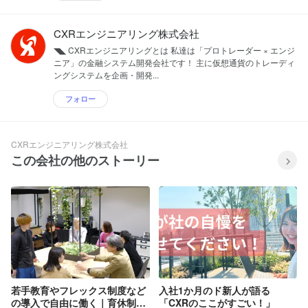
独自デザインのチャートツール製作 ◼︎ 自
を触る→さらに自学自習をする このよう
動売買システム（BOT）製作 ◼︎ 海外取引
なサイクルで進めます。 具体的には、 IT
所含むマッチングエンジン製作 ◼︎ AWS
CXRエンジニアリング株式会社
の運用保守 →システム開発 →PM、ITコ
を用いたサーバー負荷分散処理 ◼︎
ンサル、UI/UXデザイナー、AIエンジニ
◥◣ CXRエンジニアリングとは 私達は「プロトレーダー × エンジ
YouTube事業 ◼︎ 上記に付随する保守、管
アなど様々な方向へ 上記のようなキャリ
ニア」の金融システム開発会社です！ 主に仮想通貨のトレーディ
理及びコンサルティング業務
アプランを想定しています。 【向いてい
ングシステムを企画・開発...
る人】 ①知識の習得が好きな人 ②ロジカ
ルに考えることが好きな人 ③好きなトレ
フォロー
ーディングの知識を活かして、トレーデ
ィングシステムを変えていきたいと思え
る人 ①の知識の習得が好きな人について
CXRエンジニアリング株式会社
これまで、IT業界以外で、多様な経験を
この会社の他のストーリー
積んでこられた方が多いと思います。 そ
こから、IT業界に入り、年収1,000万以上
と言われるITコンサルをはじめとする IT
業界の最初のステップを踏み出す皆さ
ん。 最初は、弊社で用意している研修教
材や日々の業務をきっかけにして、ITの
世界を体験して頂きます。 そこから、ご
自身で、「これはどうやるんだろう？」
「これはどういう意味なんだろう？」と
たくさんの疑問を持ちながら、周りに聞
いたり、自分で調べたりして、習得をし
若手教育やフレックス制度など
入社1か月のド新人が語る
て頂きます。 当然、100人全員が好きと
の導入で自由に働く｜育休制度
「CXRのここがすごい！」