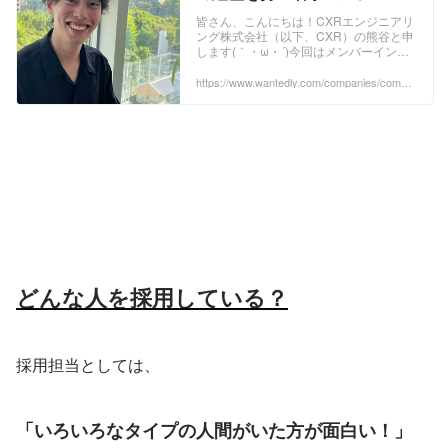
【メンバーインタビュー#1】 |
皆さん、こんにちは！CXRエンジニアリ
ング株式会社（以下、CXR）の熊谷と申
メンバーインタビュー
します(｀・ω・´)今回はメンバーインタ
ビュー回！CXRのエンジニアの、林裕人
（はやしゆうと）さんを紹介させていた
https://www.wantedly.com/companies/compa
ny_8488201/post_articles/539024
だき...
どんな人を採用している？
採用担当としては、
「いろいろなタイプの人間がいた方が面白い！」