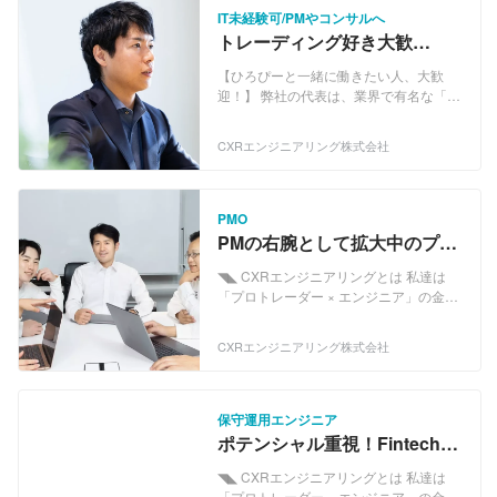
IT未経験可/PMやコンサルへ
トレーディング好き大歓
迎！/IT経験なしでもトレーデ
【ひろぴーと一緒に働きたい人、大歓
ィング×ITコンサルへ
迎！】 弊社の代表は、業界で有名な「ひ
ろぴー」です。 ▶ひろぴーのX：
https://x.com/hiropi_fx ▶YouTube：
CXRエンジニアリング株式会社
https://www.youtube.com/channel/UCse
XzfUOFLaA4lZeyJZPHCg トレーディン
グ経験がある方で、IT業界へ挑戦をした
い方は、大歓迎します！ 【どんな会
PMO
社？】 トレーダーによる、トレーダーの
PMの右腕として拡大中のプロ
ためのシステム開発や事業を行っていま
ジェクトをサポート！｜PMO
す。 システム開発→メディアで宣伝→シ
◥◣ CXRエンジニアリングとは 私達は
募集
ステムを改善 このような事業サイクル
「プロトレーダー × エンジニア」の金融
で、事業をやっています。 もう少し詳し
システム開発会社です！ 主に仮想通貨の
くお伝えすると、 私たちが、取引所シス
トレーディングシステムを企画・開発・
CXRエンジニアリング株式会社
テムを開発し、 実際にその使い勝手を、
運用しています。 ◥◣ 私たちの強み ▶︎
私たちのメディアで、宣伝広報し、 ユー
プロトレーダーとエンジニアの連携プレ
ザーの皆様のご意見を頂きながら、さら
ー CEOの加藤（ひろぴー）や元バンク・
にシステム改善をしていく こんな事業で
オブ・アメリカのトレーダー山中康司の
保守運用エンジニア
す。 まだまだ小さい会社ですが、一気通
他に、十名以上のプロトレーダーとテク
ポテンシャル重視！Fintech企
貫のビジネスモデルです。 そして、トレ
ニカルアナリストが在籍しています。 ま
業で圧倒的に成長したいエン
ーダーによる、トレーダーのためのシス
た長年トレーディングシステムを開発し
◥◣ CXRエンジニアリングとは 私達は
ジニア募集！
テム開発なので、 トレーディング経験が
てきた熟練エンジニアもCTOや取締役、
「プロトレーダー × エンジニア」の金融