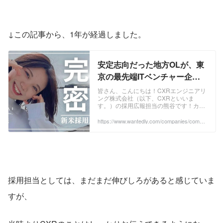
↓この記事から、1年が経過しました。
安定志向だった地方OLが、東
京の最先端ITベンチャー企業
で夢を叶えた話【メンバーイ
皆さん、こんにちは！CXRエンジニアリ
ング株式会社（以下、CXRといいま
ンタビュー#3】 | メンバーイ
す。）の採用広報担当の熊谷です！カジ
ンタビュー
ュアル面談をすることになった際、私と
お話しする可能性もございますので、僭
https://www.wantedly.com/companies/compa
ny_8488201/post_articles/525102
越ながら、自己...
採用担当としては、まだまだ伸びしろがあると感じていま
すが、