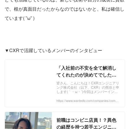
で、根が真面目だったからなのではないかと、私は確信し
ています( ˘ω˘ )
▼CXRで活躍しているメンバーのインタビュー
「入社前の不安を全て解消し
てくれたのが決めてでした」
【メンバーインタビュー#6】 |
皆さん、こんにちは！CXRエンジニアリ
ング株式会社（以下、CXR）の熊谷と申
メンバーインタビュー
します(｀・ω・´)今回はメンバーインタ
ビュー回！CXRのエンジニアの、梶谷渓
太（かじやけいた）さんを紹介させてい
https://www.wantedly.com/companies/compa
ny_8488201/post_articles/539023
ただ...
前職はコンビニ店員！？異色
の経歴を持つ若手エンジニア