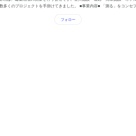
トを手掛けてきました。 ■事業内容■ 「測る」をコンセプトに事業を展開。公共
計測・建材品質検査など、事業は多岐にわたります。中でも建築現場の測量
フォロー
らも、社内のテクノロジー化を進め、より先進的な組織を作る計画です。