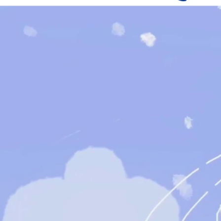
田窪 舞
株式会社川久保企画 / その他