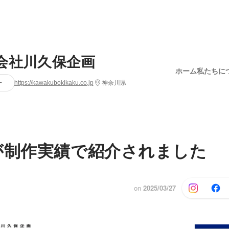
会社川久保企画
ホーム
私たちに
ー
https://kawakubokikaku.co.jp
神奈川県
が制作実績で紹介されました
on
2025/03/27