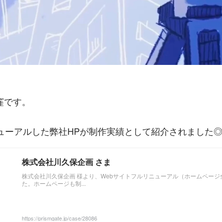
窪です。
ニューアルした弊社HPが制作実績として紹介されました
株式会社川久保企画 さま
株式会社川久保企画 様より、Webサイトフルリニューアル（ホームペー
た。ホームページも制...
https://prismgate.jp/case/28086