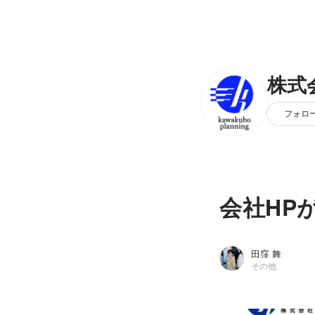
株式
フォロ
会社HP
田窪 舞
その他