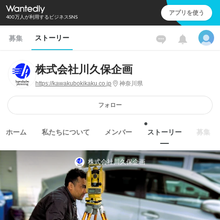
アプリを使う
400万人が利用するビジネスSNS
ストーリー
募集
株式会社川久保企画
https://kawakubokikaku.co.jp
神奈川県
フォロー
ホーム
私たちについて
メンバー
ストーリー
募集
株式会社川久保企画