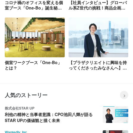
コロナ禍のオフィスを変える個
【社員インタビュー】グローバ
室ブース「One-Bo」誕生秘
ル系Z世代の挑戦！商品企画か
話！
らYoutuberまで溢れるアイデ
アをカタチに変えていく
個室ワークブース「One-Bo」
【プラザクリエイトに興味を持
とは？
ってくださったみなさんへ】人
事責任者からのメッセージ
人気のストーリー
株式会社STAR UP
利他の精神と当事者意識：CPO池田八輝が語る
STAR UPの価値観と描く未来
Wantedly, Inc.