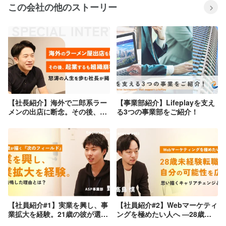
この会社の他のストーリー
【社長紹介】海外で二郎系ラー
【事業部紹介】Lifeplayを支え
メンの出店に断念。その後、起
る3つの事業部をご紹介！
業するも組織崩壊寸前。怒涛の
人生を歩む社長が掲げる野望。
【社員紹介#1】実業を興し、事
【社員紹介#2】Webマーケティ
業拡大を経験。21歳の彼が選ぶ
ングを極めたい人へ —28歳未
「次のフィールド」。代表と共
経験転職者が見つけた、自分の