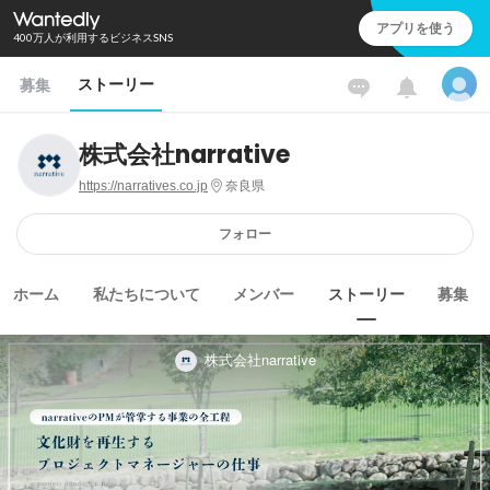
アプリを使う
400万人が利用するビジネスSNS
ストーリー
募集
株式会社narrative
https://narratives.co.jp
奈良県
フォロー
ホーム
私たちについて
メンバー
ストーリー
募集
株式会社narrative