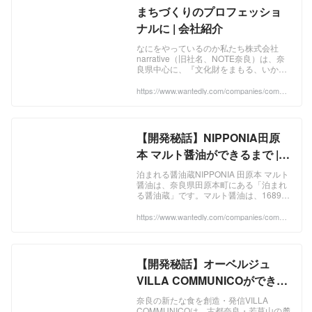
は、奈良県から羽ばたき、全国的に地域
り、はたまた地域の食材を表現するシェ
当社は、古民家の「企画・開発」を嚆矢
まちづくりのプロフェッショ
に入り込みながら、古民家が残されてい
フであったりします。 それら各地域での
（事業のはじまり）としつつ、多数のプ
ナルに | 会社紹介
くカタチに活かしていきます。具体的に
持続可能なまちづくりにおいて、我々が
ロジェクトを通じて、設計、施設運営、
は、再生する古民家について、ホテル・
不可欠な黒子として存在し、支えていく
資金調達など、古民家まちづくりに於け
なにをやっているのか私たち株式会社
レストラン・物販・銭湯・コミュニティ
事業が、narrative inside事業です。これ
るバリューチェーンの多様化を図ってき
narrative（旧社名、NOTE奈良）は、奈
スペース・コワーキングスペース・など
は、世界最大の半導体メーカーである
良県中心に、『文化財をまもる、いか
ました。施設運営においては、宿泊施設
に「変身」させていきます。 建築士、金
す』まちづくり事業を展開している会社
intelが、一時、キャッチコピーとして用
をはじめ、飲食施設、銭湯・サウナ、コ
です。歴史的建築物（古民家）に代表さ
融機関などの専門家・専門機関と協力し
https://www.wantedly.com/companies/compa
いていた『インテル入っている（intel
ーワーキング施設及び住居など、古民家
ny_8723054/post_articles/360031
れる文...
ながら、まちづくりのプランニング、事
inside）』の考え方から来ています。
再生における多様な用途開発を行ってき
業の企画・開発から、事業体の組成、資
我々は、地域の営みの主役でなかったと
ました。 我々は、主役が舞台で活躍する
金調達、事業者の誘致までを一貫して行
しても、持続可能なまちづくり・営みに
ための黒子（くろこ）です。その主役
【開発秘話】NIPPONIA田原
っています。
おいて、それを強く支えられる価値を提
は、地域住民であったり、醤油づくりの
本 マルト醤油ができるまで |
供していくことを意味しています。 今後
当主であったり、銭湯の番頭であった
は、奈良県から羽ばたき、全国的に地域
プロジェクト事例
り、はたまた地域の食材を表現するシェ
泊まれる醤油蔵NIPPONIA 田原本 マルト
に入り込みながら、古民家が残されてい
フであったりします。 それら各地域での
醤油は、奈良県田原本町にある「泊まれ
くカタチに活かしていきます。具体的に
る醤油蔵」です。マルト醤油は、1689年
持続可能なまちづくりにおいて、我々が
創業の奈良最古の醤油蔵で、地元原材料
は、再生する古民家について、ホテル・
不可欠な黒子として存在し、支えていく
と天然醸造製法にこだわり、丁寧な醤
https://www.wantedly.com/companies/compa
レストラン・物販・銭湯・コミュニティ
事業が、narrative inside事業です。これ
ny_8723054/post_articles/915488
油...
スペース・コワーキングスペース・など
は、世界最大の半導体メーカーである
に「変身」させていきます。 建築士、金
intelが、一時、キャッチコピーとして用
融機関などの専門家・専門機関と協力し
いていた『インテル入っている（intel
【開発秘話】オーベルジュ
ながら、まちづくりのプランニング、事
inside）』の考え方から来ています。
VILLA COMMUNICOができる
業の企画・開発から、事業体の組成、資
我々は、地域の営みの主役でなかったと
金調達、事業者の誘致までを一貫して行
まで | プロジェクト事例
しても、持続可能なまちづくり・営みに
奈良の新たな食を創造・発信VILLA
っています。
おいて、それを強く支えられる価値を提
COMMUNICOは、古都奈良・若草山の麓