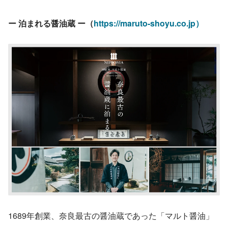
ー 泊まれる醤油蔵 ー（
https://maruto-shoyu.co.jp）
1689年創業、奈良最古の醤油蔵であった「マルト醤油」