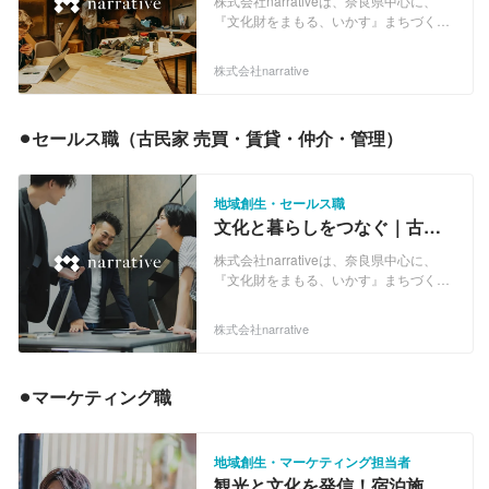
株式会社narrativeは、奈良県中心に、
マネージャー募集！
『文化財をまもる、いかす』まちづくり
事業を展開している会社です。歴史的建
築物（古民家）に代表される文化財を利
株式会社narrative
活用するほか、日本酒、醤油、銭湯な
ど、地域の生業を再生・復活することを
通じて、地域の「営み」を持続可能な形
⚫︎セールス職（古民家 売買・賃貸・仲介・管理） 
で継いでいく取り組みをしています。 全
国には、100万軒を超える古民家が残さ
れており、建物には地域の歴史や記憶が
宿っている一方で、利活用が進まないこ
地域創生・セールス職
とによって、毎年4％（4万棟/年）のペー
文化と暮らしをつなぐ｜古民
スで消失してしまっているとされていま
家の売買・管理を担う営業メ
す。その結果として、その地域に残る営
株式会社narrativeは、奈良県中心に、
ンバーを募集！
みや地域資源も失われてきています。 奈
『文化財をまもる、いかす』まちづくり
良県内にも歴史的にも重要な古民家が多
事業を展開している会社です。歴史的建
数残されており、我々は、それら古民家
築物（古民家）に代表される文化財を利
株式会社narrative
と営みを次の世代に継いでいくため、地
活用するほか、日本酒、醤油、銭湯な
方自治体・集落・地域企業などと協業し
ど、地域の生業を再生・復活することを
ながら、古民家を活用した事業化を進め
通じて、地域の「営み」を持続可能な形
⚫︎マーケティング職
ています。 【古民家まちづくり・開発事
で継いでいく取り組みをしています。 全
業について】 歴史的建築物を活用し
国には、100万軒を超える古民家が残さ
た"まちづくり"を、多様な開発手法とバ
れており、建物には地域の歴史や記憶が
リューチェーンを用いて取り組みます。
宿っている一方で、利活用が進まないこ
地域創生・マーケティング担当者
当社は、古民家の「企画・開発」を嚆矢
とによって、毎年4％（4万棟/年）のペー
観光と文化を発信！宿泊施設