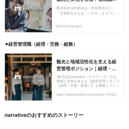
（事業のはじまり）としつつ、多数のプ
スで消失してしまっているとされていま
の販売戦略を担うマーケティ
ロジェクトを通じて、設計、施設運営、
す。その結果として、その地域に残る営
株式会社narrativeは、奈良県中心に、
ング担当募集！
資金調達など、古民家まちづくりに於け
みや地域資源も失われてきています。 奈
『文化財をまもる、いかす』まちづくり
るバリューチェーンの多様化を図ってき
良県内にも歴史的にも重要な古民家が多
事業を展開している会社です。歴史的建
ました。施設運営においては、宿泊施設
数残されており、我々は、それら古民家
築物（古民家）に代表される文化財を利
株式会社narrative
をはじめ、飲食施設、銭湯・サウナ、コ
と営みを次の世代に継いでいくため、地
活用するほか、日本酒、醤油、銭湯な
ーワーキング施設及び住居など、古民家
方自治体・集落・地域企業などと協業し
ど、地域の生業を再生・復活することを
再生における多様な用途開発を行ってき
ながら、古民家を活用した事業化を進め
通じて、地域の「営み」を持続可能な形
ました。 我々は、主役が舞台で活躍する
⚫︎経営管理職（経理・労務・総務）
ています。 【古民家まちづくり・開発事
で継いでいく取り組みをしています。 全
ための黒子（くろこ）です。その主役
業について】 歴史的建築物を活用し
国には、100万軒を超える古民家が残さ
は、地域住民であったり、醤油づくりの
た"まちづくり"を、多様な開発手法とバ
れており、建物には地域の歴史や記憶が
当主であったり、銭湯の番頭であった
リューチェーンを用いて取り組みます。
宿っている一方で、利活用が進まないこ
観光と地域活性化を支える経
り、はたまた地域の食材を表現するシェ
当社は、古民家の「企画・開発」を嚆矢
とによって、毎年4％（4万棟/年）のペー
営管理ポジション｜経理・労
フであったりします。 それら各地域での
（事業のはじまり）としつつ、多数のプ
スで消失してしまっているとされていま
持続可能なまちづくりにおいて、我々が
ロジェクトを通じて、設計、施設運営、
務・総務担当募集！ - 株式会社
す。その結果として、その地域に残る営
"株式会社narrative（ナラティブ）では、
不可欠な黒子として存在し、支えていく
資金調達など、古民家まちづくりに於け
みや地域資源も失われてきています。 奈
地域と未来を支える 【経営管理スタッフ
narrativeの経理・財務の採用 -
事業が、narrative inside事業です。これ
るバリューチェーンの多様化を図ってき
（経理・労務・総務）】 を募集していま
良県内にも歴史的にも重要な古民家が多
Wantedly
は、世界最大の半導体メーカーである
す！ 採用方針...
ました。施設運営においては、宿泊施設
数残されており、我々は、それら古民家
intelが、一時、キャッチコピーとして用
https://www.wantedly.com/projects/1913329?
をはじめ、飲食施設、銭湯・サウナ、コ
と営みを次の世代に継いでいくため、地
post_id=915487&post_location=in_content
いていた『インテル入っている（intel
ーワーキング施設及び住居など、古民家
方自治体・集落・地域企業などと協業し
inside）』の考え方から来ています。
再生における多様な用途開発を行ってき
ながら、古民家を活用した事業化を進め
我々は、地域の営みの主役でなかったと
ました。 我々は、主役が舞台で活躍する
ています。 【古民家まちづくり・開発事
narrativeのおすすめのストーリー
しても、持続可能なまちづくり・営みに
ための黒子（くろこ）です。その主役
業について】 歴史的建築物を活用し
おいて、それを強く支えられる価値を提
は、地域住民であったり、醤油づくりの
た"まちづくり"を、多様な開発手法とバ
供していくことを意味しています。 今後
当主であったり、銭湯の番頭であった
リューチェーンを用いて取り組みます。