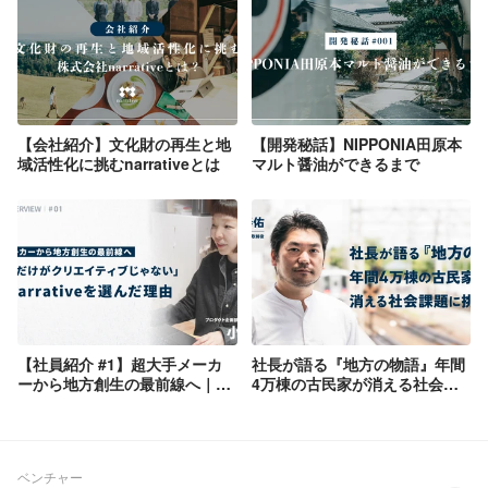
【会社紹介】文化財の再生と地
【開発秘話】NIPPONIA田原本
域活性化に挑むnarrativeとは
マルト醤油ができるまで
【社員紹介 #1】超大手メーカ
社長が語る『地方の物語』年間
ーから地方創生の最前線へ｜
4万棟の古民家が消える社会課
「新しいだけがクリエイティブ
題に挑む
じゃない」私がnarrativeを選ん
だ理由
ベンチャー