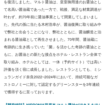
を復活しました。マルト醤油は、皇室御用達のお醤油とし
て名高い醤油蔵であった一方で、戦後、満足な材業調達が
叶わず、約70年前に醤油事業として閉業してしまいまし
た。先代の孫に当たる木村浩幸が、醤油復興に取り組み中
で弊社と出会うことになり、弊社とともに、醤油醸造と泊
まれる醤油蔵として再生させました。70年間、醤油蔵に
奇跡的に生き残っていた「菌」を活かした奇跡の醤油とと
もに、お醤油との新たな接点をホテル・レストラン全体で
取り組み、ホテルとしては、一休（予約サイト）では高い
評価を頂く宿に成長しました。レストランとしても、ミシ
ュランガイド奈良2022~2024年において、持続可能なガ
ストロノミーに対して認定するグリーンスターを3年連続
で獲得するに至っております。
【開発秘話】NIPPONIA田原本 マルト醤油ができるまで | 