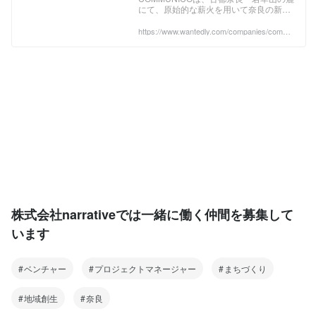
供していくことを意味しています。 今後
にて、原始的な薪火を用いて奈良の新た
な食を創造・発信するガストロノミッ
は、奈良県から羽ばたき、全国的に地域
ク・オーベルジュです。ミシュランガイ
https://www.wantedly.com/companies/compa
に入り込みながら、古民家が残されてい
ny_8723054/post_articles/925500
ド奈良2...
くカタチに活かしていきます。具体的に
は、再生する古民家について、ホテル・
レストラン・物販・銭湯・コミュニティ
スペース・コワーキングスペース・など
に「変身」させていきます。 建築士、金
融機関などの専門家・専門機関と協力し
ながら、まちづくりのプランニング、事
業の企画・開発から、事業体の組成、資
金調達、事業者の誘致までを一貫して行
っています。
株式会社narrativeでは一緒に働く仲間を募集して
います
ベンチャー
プロジェクトマネージャー
まちづくり
地域創生
奈良