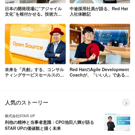
日本の開発現場に“アジャイル
中途採用社員が語る、Red Hat
文化”を根付かせる。技術力と
入社体験記
熱意で推し進める、クライアン
ト改革
未来を「共創」する、コンサル
Red HatのAgile Development
ティングサービスセールスの魅
Coachが、「いい人」であるこ
力とは？
とが重要と語る理由とは？
人気のストーリー
株式会社STAR UP
利他の精神と当事者意識：CPO池田八輝が語る
STAR UPの価値観と描く未来