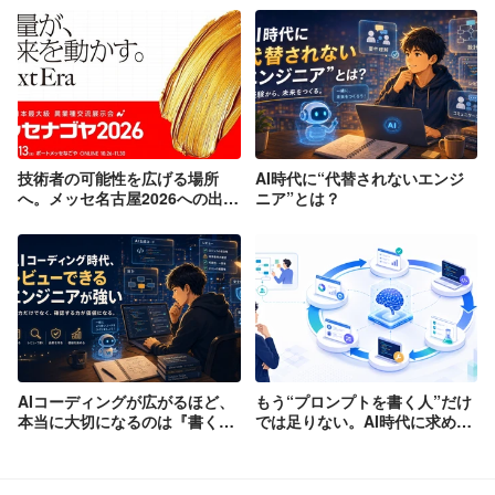
技術者の可能性を広げる場所
AI時代に“代替されないエンジ
へ。メッセ名古屋2026への出展
ニア”とは？
を決定しました。
AIコーディングが広がるほど、
もう“プロンプトを書く人”だけ
本当に大切になるのは『書く
では足りない。AI時代に求めら
力』だけではなく、『確認する
れる「ループエンジニアリン
力』です。
グ」という考え方