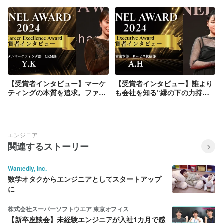
出！“これから成長が期待され
人的行動量と推進力で成長を遂
る100社”に選ばれたビジョンと
げた次世代マーケター
は
【受賞者インタビュー】マーケ
【受賞者インタビュー】誰より
ティングの本質を追求。ファン
も会社を知る“縁の下の力持
ネルアドで学んだ深い顧客理解
ち”。「当たり前」を価値に変
えた先駆者が描く未来
エンジニア
関連するストーリー
Wantedly, Inc.
数学オタクからエンジニアとしてスタートアップ
に
株式会社スーパーソフトウエア 東京オフィス
【新卒座談会】未経験エンジニアが入社1カ月で感