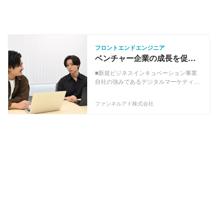
フロントエンドエンジニア
ベンチャー企業の成長を促進
する、フロントエンドエンジ
■新規ビジネスインキュベーション事業
ニア職募集
自社の強みであるデジタルマーケティン
グ力をベースに新規事業を開発し短期で
グロースさせます。特に医療美容分野・
ファンネルアド株式会社
ヘルスケア分野を得意としております。
基本的に3年以内に年商20億円以上にな
る事業開発を複数同時にしております。
2030年までに50個以上の新規事業を開
発予定です。 ■マーケティングコンサル
ティング事業 デジタルマーケティングの
強みに加えて自社事業開発やインハウス
マーケティングで培ったノウハウを活か
し、単なる獲得型の広告ではなく、獲得
後のLTV・ROAS最大化のためのコンサ
ルティングも含めてトータルで顧客利益
最大化のサービスを提供致します。運用
型広告・アフィリエイト広告・プロダク