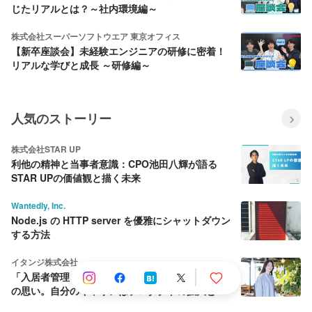
じたリアルとは？～社内環境編～
株式会社スーパーソフトウエア 東京オフィス
【新卒座談会】未経験エンジニアの研修に密着！
リアルな学びと成長 ～研修編～
人気のストーリー
株式会社STAR UP
利他の精神と当事者意識：CPO池田八輝が語る
STAR UPの価値観と描く未来
Wantedly, Inc.
Node.js の HTTP server を優雅にシャットダウン
する方法
イタンジ株式会社
「入居者管理くん」PdM、導入企業の課題解決へ
の思い。自分のキャリアはプロダクトの拡大と共
に育む。