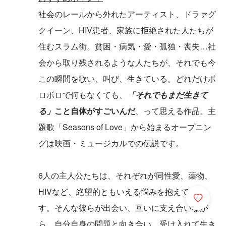
社会のレールから外れたアーティスト、ドラァグ
クイーン、HIV患者、家族に拒絶された人たちが
住むスラム街。貧困・病気・愛・孤独・喪失…社
会から取り残されるような人たちが、それでも今
この瞬間を歌い、叫び、生きている。どれだけボ
ロボロで何もなくても、
「それでもまだ生きて
る」
こと自体がすごいんだ
、って思える作品。主
題歌「Seasons of Love」から始まるオープニン
グは映画・ミュージカルでの伝説です。
6人の主人公たちは、それぞれが同性愛、薬物、
HIVなど、絶望的ともいえる悩みを抱えていま
す。そんな彼らが出会い、互いに支え合いなが
ら、自分自身の問題と向き合い、受け入れて生き