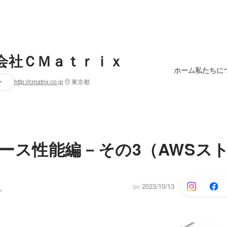
会社ＣＭａｔｒｉｘ
ホーム
私たちに
ー
http://cmatrix.co.jp
東京都
ース性能編－その3（AWSス
on
2023/10/13
ア