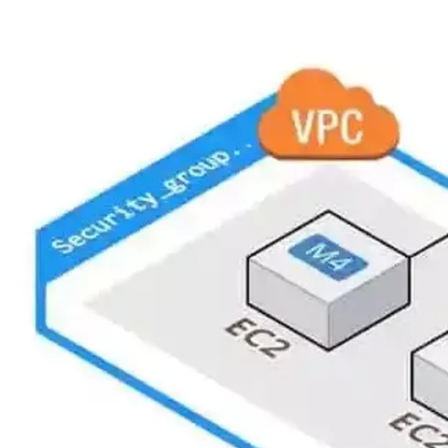
薛福元
株式会社ＣＭａｔｒｉｘ / その他エンジニア