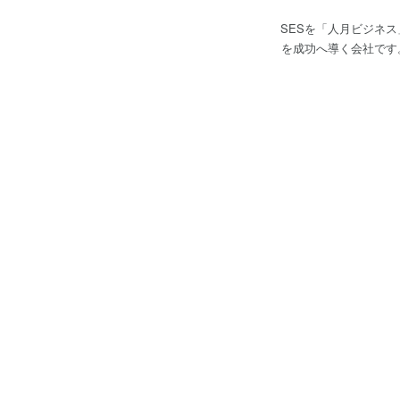
SESを「人月ビジネス
を成功へ導く会社です。 でも、私たちはこう考えています。 SESは「人を貸す仕事」ではない。 人の可能性
事だ。 ・企業の課題を本質から理解する ・エンジニアのキャリアを本気で考える ・双方にとって“攻め”のマッチングをす
る Web、業務系、クラウド、モバイルなど 幅広い技術領域で支援しながら、 「安心」と「挑戦」が両立できるSESモデル