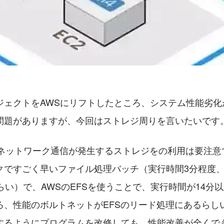
ジェクトをAWSにリフトしたところ、システム性能劣化
問題がありますが、今回はストレジ周りを言いたいです
などネットワーク通信が発生するストレジをの利用は要注
クですごく早いファイル処理バッチ（実行時間3分程度
らい）で、AWSのEFSを使うことで、実行時間が14分
ろ、性能のボルトネットがEFSのリード処理にあるらし
するようにプログラムを改修しても、性能改善が全くで