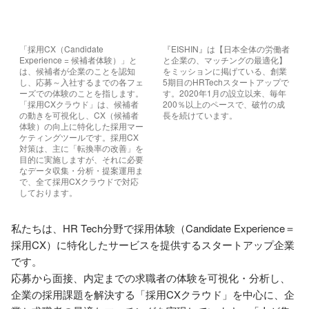
「採用CX（Candidate 
『EISHIN』は【日本全体の労働者
Experience = 候補者体験）」と
と企業の、マッチングの最適化】
は、候補者が企業のことを認知
をミッションに掲げている、創業
し、応募～入社するまでの各フェ
5期目のHRTechスタートアップで
ーズでの体験のことを指します。
す。2020年1月の設立以来、毎年
「採用CXクラウド」は、候補者
200％以上のペースで、破竹の成
の動きを可視化し、CX（候補者
長を続けています。
体験）の向上に特化した採用マー
ケティングツールです。採用CX
対策は、主に「転換率の改善」を
目的に実施しますが、それに必要
なデータ収集・分析・提案運用ま
で、全て採用CXクラウドで対応
しております。
私たちは、HR Tech分野で採用体験（Candidate Experience＝
採用CX）に特化したサービスを提供するスタートアップ企業
です。

応募から面接、内定までの求職者の体験を可視化・分析し、
企業の採用課題を解決する「採用CXクラウド」を中心に、企