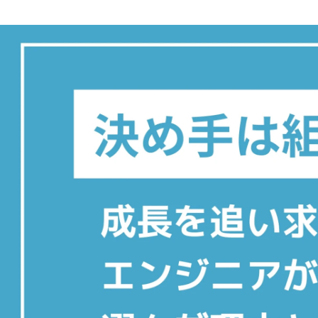
小池 直美
BABY JOB株式会社 / その他