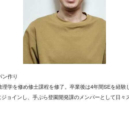
パン作り
理学を修め修士課程を修了。卒業後は4年間SEを経験した
OBにジョインし、手ぶら登園開発課のメンバーとして日々