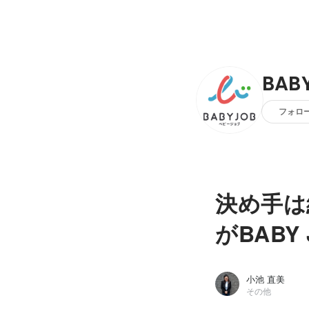
BAB
フォロ
決め手は
がBAB
小池 直美
その他