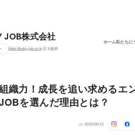
Y JOB株式会社
ホーム
私たちに
ー
https://baby-job.co.jp
大阪府
組織力！成長を追い求めるエ
Y JOBを選んだ理由とは？
on
2025/06/12