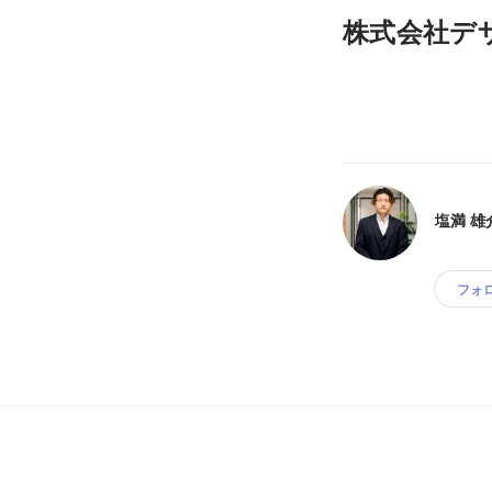
株式会社デ
塩満 雄
フォ