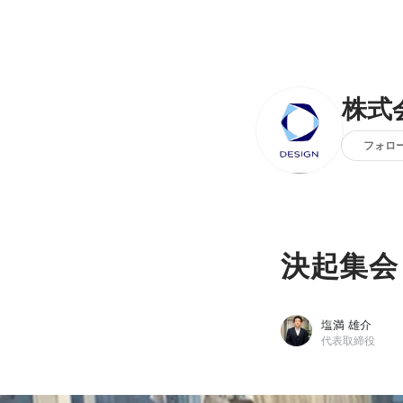
株式
フォロ
決起集会
塩満 雄介
代表取締役