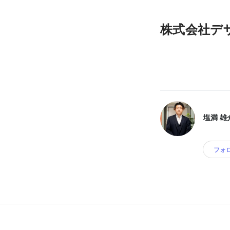
株式会社デ
塩満 雄
フォ