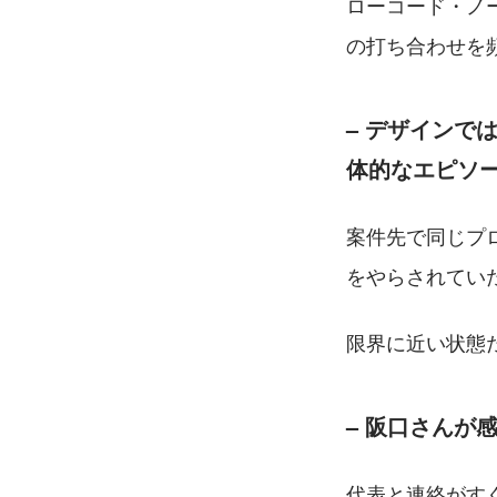
ローコード・ノ
の打ち合わせを
– 
デザインで
体的なエピソ
案件先で同じプ
をやらされてい
限界に近い状態
– 
阪口さんが
代表と連絡がす