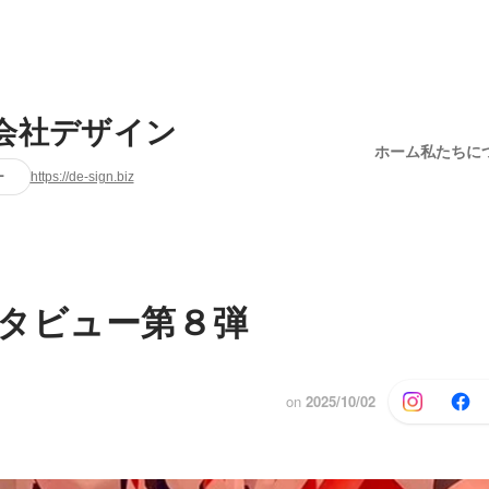
会社デザイン
ホーム
私たちに
ー
https://de-sign.biz
タビュー第８弾
on
2025/10/02