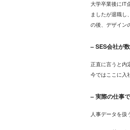
大学卒業後にI
ましたが退職し
の後、デザイン
– SES会社
正直に言うと内
今ではここに入
– 
実際の仕事
人事データを扱