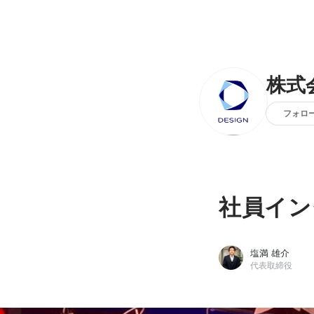
株式
フォロ
社員イン
塩満 雄介
代表取締役