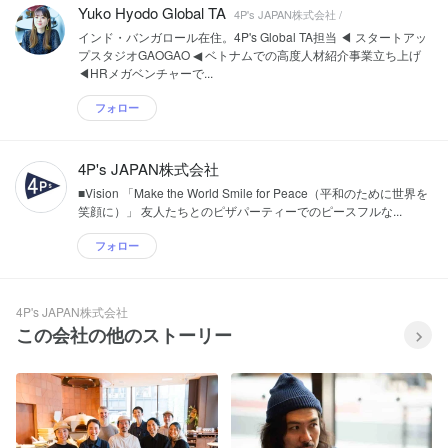
Yuko Hyodo Global TA
4P's JAPAN株式会社 /
インド・バンガロール在住。4P's Global TA担当 ◀ スタートアッ
プスタジオGAOGAO ◀ ベトナムでの高度人材紹介事業立ち上げ
◀HRメガベンチャーで...
フォロー
4P's JAPAN株式会社
■Vision 「Make the World Smile for Peace（平和のために世界を
笑顔に）」 友人たちとのピザパーティーでのピースフルな...
フォロー
4P's JAPAN株式会社
この会社の他のストーリー