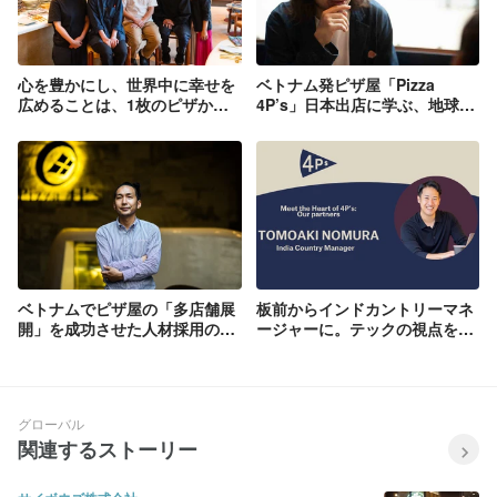
心を豊かにし、世界中に幸せを
ベトナム発ピザ屋「Pizza
広めることは、1枚のピザから
4P’s」日本出店に学ぶ、地球と
始められる
のつながりを取り戻すヒント
ベトナムでピザ屋の「多店舗展
板前からインドカントリーマネ
開」を成功させた人材採用のポ
ージャーに。テックの視点を武
イント
器に300％成長に挑む
グローバル
関連するストーリー