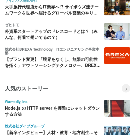
サイボウズ株式会社
大手旅行代理店からIT業界へ!? サイボウズ流チー
ムワークを世界へ届けるグローバル営業のやりが
いとは
ゼヒトモ
外資系スタートアップのドレスコードとは？（み
んな、何着て働いてるの？）
株式会社BREXA Technology ITエンジニアリング事業本
部
【ブランド変更】「境界をなくし、無限の可能性
を拓く」アウトソーシングテクノロジー、BREXA
Technologyとして新たな挑戦へ
人気のストーリー
Wantedly, Inc.
Node.js の HTTP server を優雅にシャットダウン
する方法
株式会社ダイブグループ
【新卒インタビュー】人材・教育・地方創生…そ