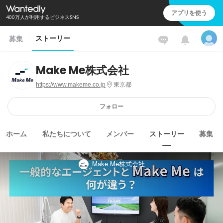
アプリを使う
400万人が利用するビジネスSNS
ストーリー
募集
Make Me株式会社
https://www.makeme.co.jp
東京都
フォロー
ホーム
私たちについて
メンバー
ストーリー
募集
Make Me株式会社