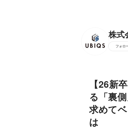
株式会
フォロ
【26新
る「裏側
求めてベ
は