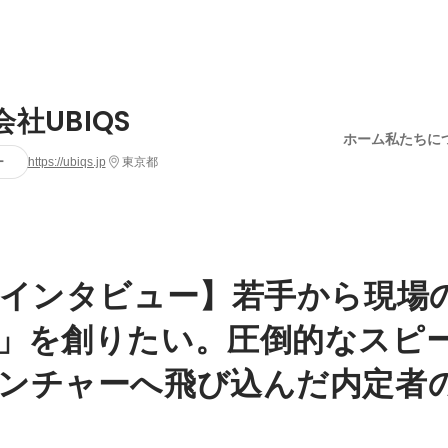
社UBIQS
ホーム
私たちに
ー
https://ubiqs.jp
東京都
卒インタビュー】若手から現場
」を創りたい。圧倒的なスピ
ンチャーへ飛び込んだ内定者