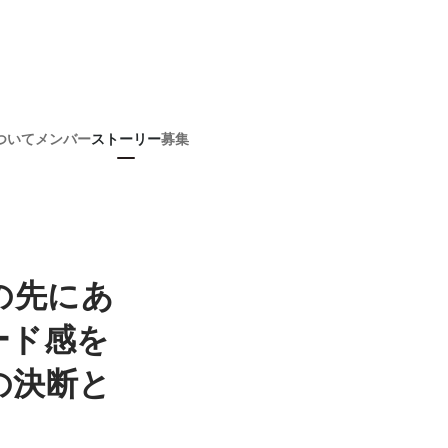
ついて
メンバー
ストーリー
募集
の先にあ
ード感を
の決断と