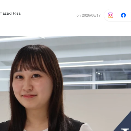
azaki Risa
on
2026/06/17