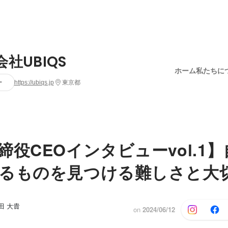
社UBIQS
ホーム
私たちに
ー
https://ubiqs.jp
東京都
締役CEOインタビューvol.1
るものを見つける難しさと大
田 大貴
on
2024/06/12