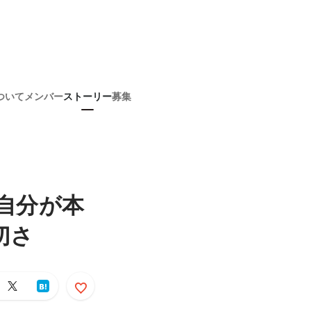
ついて
メンバー
ストーリー
募集
】自分が本
切さ