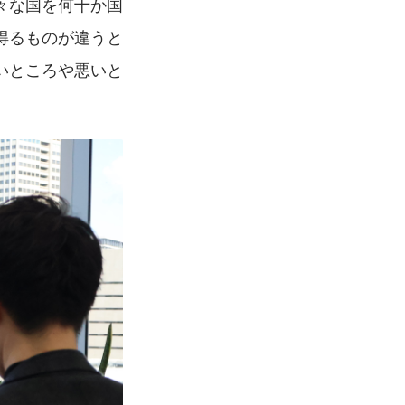
々な国を何十か国
得るものが違うと
いところや悪いと