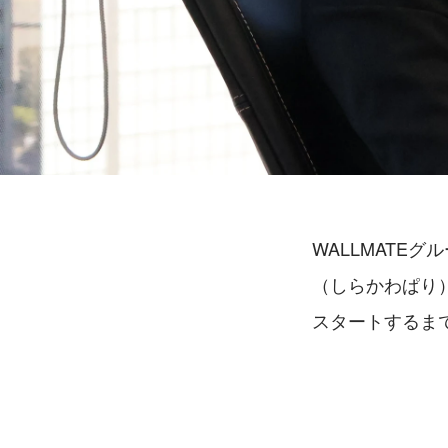
WALLMATE
（しらかわぱり
スタートするま