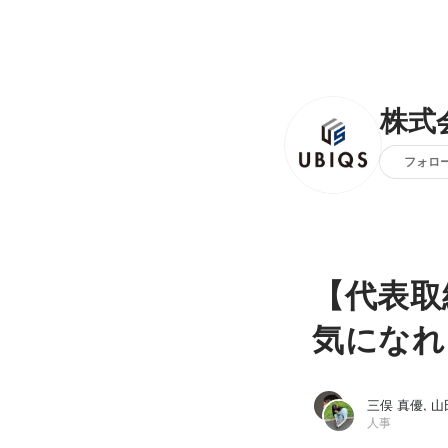
株式会
フォロ
【代表取
気になれ
三俣 真優, 山
人事