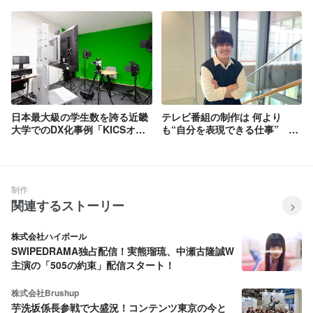
クリエイターのキャリアを共に
トップが語る、共に歩んできた
構築するスタジオとは？
スタジオの”これまで”と”これ
から”
日本最大級の学生数を誇る近畿
テレビ番組の制作は 何より
大学でのDX化事例「KICSオン
も“自分を表現できる仕事” リ
デマンド授業」のウラガワと
ーダーとして後輩の成長を支え
は!?
ていきたい
制作
関連するストーリー
株式会社ハイボール
SWIPEDRAMA独占配信！実熊瑠琉、中瀬古隆誠W
主演の「505の約束」配信スタート！
株式会社Brushup
芋洗坂係長参戦で大盛況！コンテンツ東京の今と