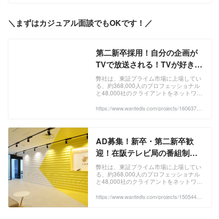
積んでください。 契約期間はディレクタ
ーになるための大事な準備期間です。 ...
＼まずはカジュアル面談でもOKです！／
第二新卒採用！自分の企画が
TVで放送される！TVが好きな
方歓迎！/関西募集 - 株式会社
弊社は、東証プライム市場に上場してい
る、約368,000人のプロフェッショナル
クリーク・アンド・リバー社
と48,000社のクライアントをネットワー
のコーポレート系の採用 -
クする、日本最大級...
https://www.wantedly.com/projects/1606370?
Wantedly
post_id=445057&post_location=in_content
AD募集！新卒・第二新卒歓
迎！在阪テレビ局の番組制作
のお仕事です/関西募集 - 株式
弊社は、東証プライム市場に上場してい
る、約368,000人のプロフェッショナル
会社クリーク・アンド・リバ
と48,000社のクライアントをネットワー
ー社のその他の採用 -
クする、日本最大級...
https://www.wantedly.com/projects/1505440?
Wantedly
post_id=445057&post_location=in_content