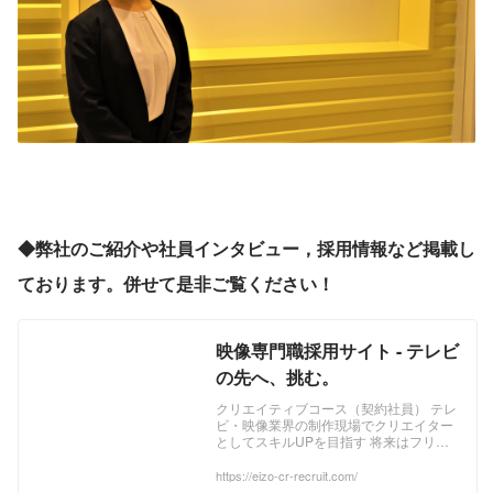
◆弊社のご紹介や社員インタビュー，採用情報など掲載し
ております。併せて是非ご覧ください！
映像専門職採用サイト - テレビ
の先へ、挑む。
クリエイティブコース（契約社員） テレ
ビ・映像業界の制作現場でクリエイター
としてスキルUPを目指す 将来はフリー
ランスや正社員登用などキャリアの選択
肢は多様 ■制作職 ※採用対象：東京、大
https://eizo-cr-recruit.com/
阪、名古屋 テレビの制作に専念し実績を