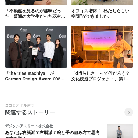
「不動産を見るのが趣味だっ
オフィス増床！“私たちらしい
た」普通の大学生だった花村さ
空間”ができました。
んがPlan Cに出会うまで
「the trias machiya」が
「diffらしさ」って何だろう？
German Design Award 2026
文化浸透プロジェクト、第1回
を受賞しました！
を開催しました！
ココロオドル瞬間
関連するストーリー
デジタルアスリート株式会社
あなたは右脳派？左脳派？腕と手の組み方で思考