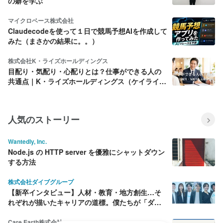
の癖を学ぶ
マイクロベース株式会社
Claudecodeを使って１日で競馬予想AIを作成して
みた（まさかの結果に。。）
株式会社K・ライズホールディングス
目配り・気配り・心配りとは？仕事ができる人の
共通点｜K・ライズホールディングス（ケイライ
ズ)
人気のストーリー
Wantedly, Inc.
Node.js の HTTP server を優雅にシャットダウン
する方法
株式会社ダイブグループ
【新卒インタビュー】人材・教育・地方創生…そ
れぞれが描いたキャリアの道標。僕たちが「ダイ
ブ」を選んだ理由
Care Earth株式会社