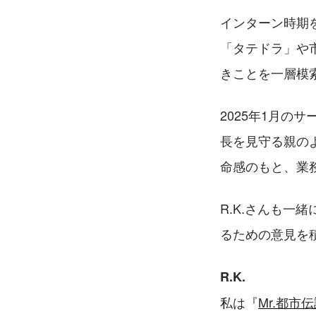
インターン時期
「タテドラ」や
きことを一層模
2025年1月
長を見守る親の
命感のもと、業
R.K.さんも
るための意見を
R.K.
私は『
Mr.都市