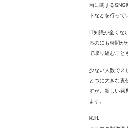
画に関するSN
トなどを行って
IT知識が全く
るのにも時間が
で取り組むこと
少ない人数でス
とつに大きな責
すが、新しい発
ます。
K.H.