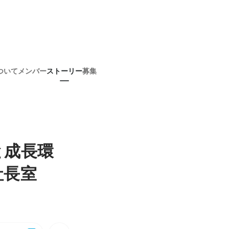
ついて
メンバー
ストーリー
募集
と成長環
社長室