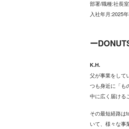
部署/職種:社長
入社年月:2025年
ーDONU
K.H.
父が事業をして
つも身近に「も
中に広く届ける
その最短経路は
いて、様々な事