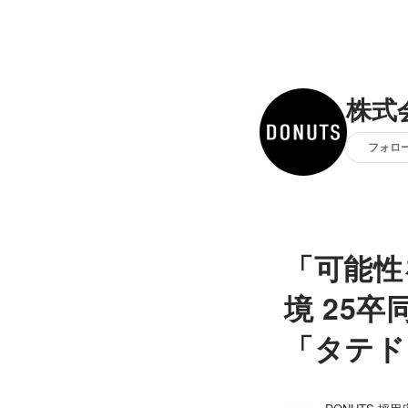
株式
フォロ
「可能性
境 25
「タテド