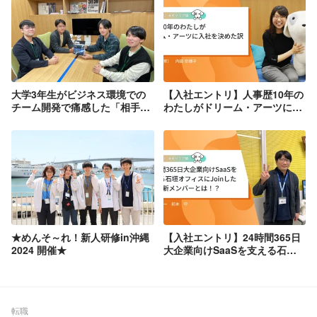
大学3年生がビジネス環境での
【入社エントリ】人事歴10年の
チーム開発で痛感した「相手視
わたしがドリーム・アーツに入
点」の重要さ～エンジニア長期
社を決めた訳
インターン生による座談会①～
★めんそ～れ！新人研修in沖縄
【入社エントリ】24時間365日
2024 開催★
大企業向けSaaSを支える石垣
オフィスにJoinした新メンバー
とは！？
転職