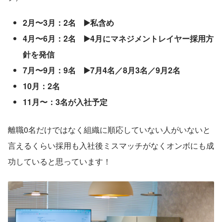
2月〜3月：2名　▶️私含め
4月〜6月：2名　▶️4月にマネジメントレイヤー採用方
針を発信
7月〜9月：9名　▶️7月4名／8月3名／9月2名
10月：2名
11月〜：3名が入社予定
離職0名だけではなく組織に順応していない人がいないと
言えるくらい採用も入社後ミスマッチがなくオンボにも成
功していると思っています！