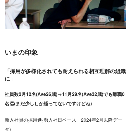
いまの印象
「採用が多様化されても耐えられる相互理解の組織
に」
社員数2月12名(Ave26歳)→11月29名(Ave32歳)でも離職0
名👏(まだ少ししか経ってないですけどね)
新入社員の採用進捗(入社日ベース　2024年2月以降デー
タ)