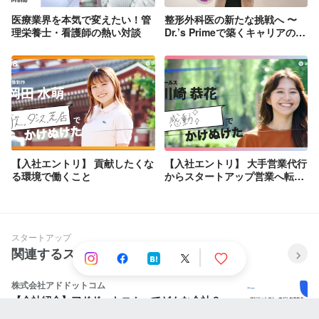
医療業界を本気で変えたい！管
整形外科医の新たな挑戦へ 〜
理栄養士・看護師の熱い対談
Dr.’s Primeで築くキャリアの第
二章〜
【入社エントリ】 貢献したくな
【入社エントリ】 大手営業代行
る環境で働くこと
からスタートアップ営業へ転
身。 「0→1」の突破と成長の
加速
スタートアップ
関連するストーリー
株式会社アドドットコム
【会社紹介】アドドットコムってどんな会社？