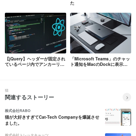
た
【jQuery】ヘッダーが固定され
「Microsoft Teams」のチャッ
ているページ内でアンカーリン
ト通知をMacのDockに表示す
クがずれないようにする
る方法
猫
関連するストーリー
株式会社RABO
猫が大好きすぎてCat-Tech Companyを爆誕させ
ました。
株式会社トレッタキャッツ