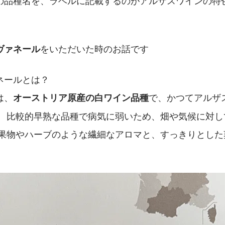
の品種名を、ラベルに記載するのがアルザスワインの特
！
をいただいた時のお話です
ヴァネール
ネールとは？
は、
で、かつてアルザ
オーストリア原産の白ワイン品種
。 比較的早熟な品種で病気に弱いため、畑や気候に対し
系果物やハーブのような繊細なアロマと、すっきりとした