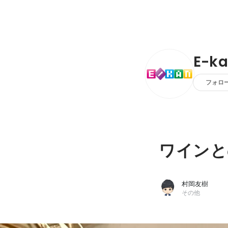
E-k
フォロ
ワインと
村岡友樹
その他