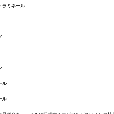
トラミネール
グ
ン
ール
ール