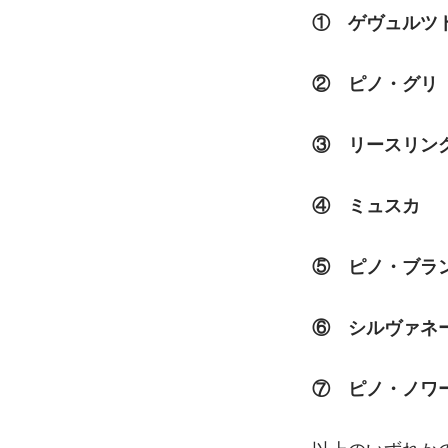
①　ゲヴュルツ
②　ピノ・グリ
③　リースリン
④　ミュスカ
⑤　ピノ・ブラ
⑥　シルヴァネ
⑦　ピノ・ノワ