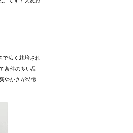
色。です！大変わ
スで広く栽培され
て条件の多い品
爽やかさが特徴