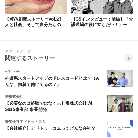
【MVV刷新ストーリーvol.2】
【CSインタビュー：前編】「介
人と社会、そして自分たちの健
護現場の役に立ちたい！」ー 広
やかな未来のために。新たな
告業界から介護テックへの挑戦
MissionとVision。
スタートアップ
関連するストーリー
ゼヒトモ
外資系スタートアップのドレスコードとは？（み
んな、何着て働いてるの？）
燈株式会社
【必要なのは経験ではなく志】燈株式会社 AI
SaaS事業部 事業開発
株式会社アドドットコム
【会社紹介】アドドットコムってどんな会社？