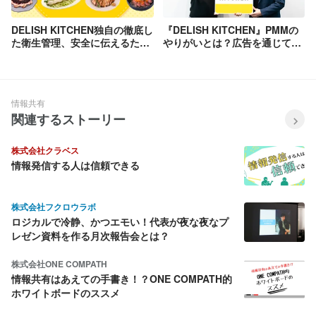
DELISH KITCHEN独自の徹底し
『DELISH KITCHEN』PMMの
た衛生管理、安全に伝えるため
やりがいとは？広告を通じて、
の工夫とは？ – 加熱不足による
ユーザーとクライアント双方の
食中毒が懸念される「低温調
メリットを最大化する。
理」の事例 –
情報共有
関連するストーリー
株式会社クラベス
情報発信する人は信頼できる
株式会社フクロウラボ
ロジカルで冷静、かつエモい！代表が夜な夜なプ
レゼン資料を作る月次報告会とは？
株式会社ONE COMPATH
情報共有はあえての手書き！？ONE COMPATH的
ホワイトボードのススメ