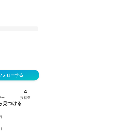
の今を知る──イン
Gレポート
フォローする
4
ワー
投稿数
ら見つける
2
)
1
)