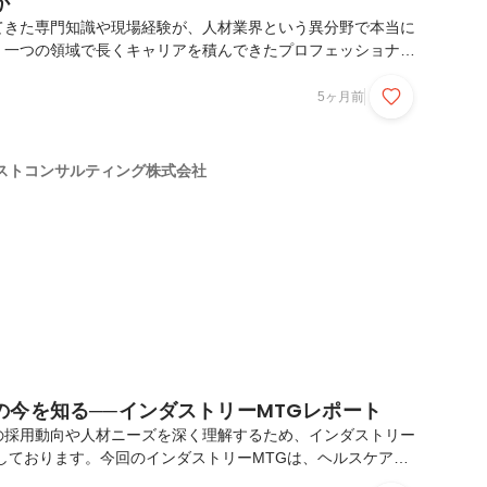
か
てきた専門知識や現場経験が、人材業界という異分野で本当に
」一つの領域で長くキャリアを積んできたプロフェッショナル
の挑戦には慎重になるものです。「単なる営業職になってしま
現場のトレンドから離れてしまうのではないか」そうした不安
5ヶ月前
までの仕事に誇りを持ってきた証でもあります。しかし、エグ
世界では、その「専門性」は捨てるものではありません。むし
て活かされる仕事です。今回は、多くの方が転身時に抱く疑問
ストコンサルティング株式会社
も交えながらお答えします。▍Q. 専門知識は、具体的に
の今を知る──インダストリーMTGレポート
の採用動向や人材ニーズを深く理解するため、インダストリー
しております。今回のインダストリーMTGは、ヘルスケアで
企業が現在募集をしているポジションや要件（どのような経