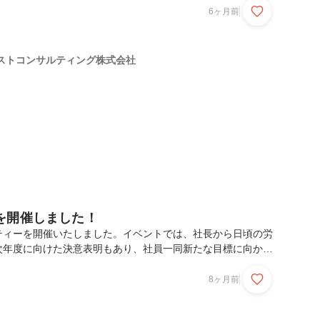
ドを持つ方が求められているのか）等について、具体的な内容
6ヶ月前
ました。今回共有された採用ポジションの傾向ヘルスケア領域
募集されているポジションは多岐にわたります。医薬品・医療
ス等、広い分野において研究・開発といった専門職に限らず、
ストコンサルティング株式会社
進、アライアンス、IT・データ関連等といった「医療を支
を開催しました！
ティーを開催いたしました。イベントでは、社長から日頃の労
次年度に向けた決意表明もあり、社員一同新たな目標に向かっ
ました。また、コンサルタントの皆さまへの表彰式も行い、
称え合いました。美味しい食事や余興なども用意され、笑顔と
8ヶ月前
きとなりました。2026年も社員一丸となり、社会の発展に
。引き続きご支援のほど、よろしくお願いいたします。