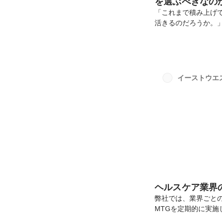
を選ぶべきなの
「これまで積み上げ
活きるのだろうか。
ほど、未経験領域へ
うのではないか」「
を感じるのは、これ
ゼクティブサーチの
ろ 最大の武器とし
イーストウエ
について、当社の実態
ど...
ヘルスケア業界
弊社では、業界ごと
MTGを定期的に実施
す。MTGでは、各