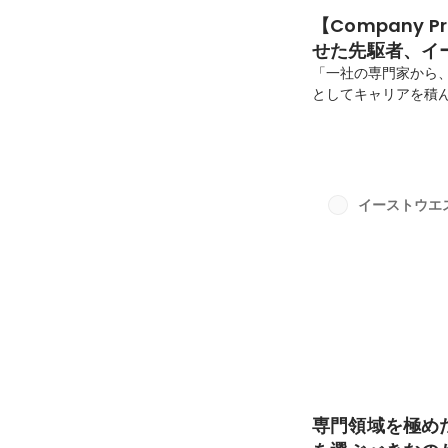
【Company 
せた先駆者、イ
儀
「一社の専門家から
としてキャリアを積
トに社会や経営の変
たちイーストウエスト
プロフェッショナリ
ました。 なぜ、熟
独自のスタイルから
イーストウエ
－－－－－－－－－－
専門領域を極め