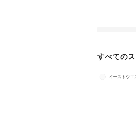
すべてのス
【Company Prof
ィブサーチを日本に
イーストウエ
者、イーストウエス
最新順で表示
り続ける「個」の流