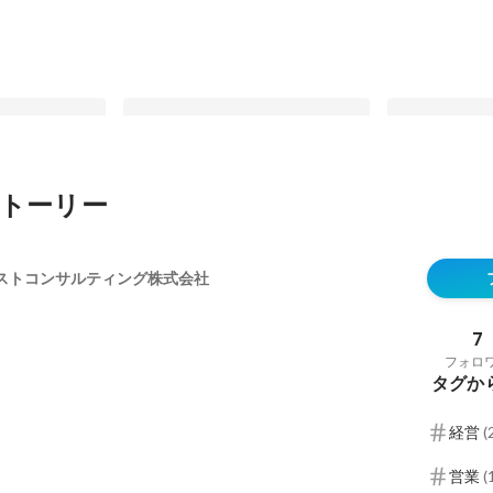
トーリー
ile】エグゼクテ
専門領域を極めたあなたが、なぜ今
ヘルスケア業界
根付かせた先駆
「エグゼクティブサーチ」を選ぶべ
ダストリーMT
ストコンサルティング株式会社
トが39年間守
きなのか
最新順で表示
最新順で表示
儀
7
フォロ
タグか
経営
(
営業
(