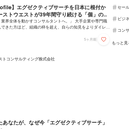
Profile】エグゼクティブサーチを日本に根付か
セー
ーストウエストが39年間守り続ける「個」の流
ビジ
、業界全体を動かすコンサルタントへ。」 大手企業や専門職
んできた方ほど、組織の枠を超え、自らの知見をよりダイレク
コン
革に活かしたいと願う瞬間があるのではないでしょうか。 私
コンサルティングは、1987年の創業以来、一貫して「個の
5ヶ月前
もっと見
ズム」を尊重し、ハイクラス領域に特化したサーチを続けてき
練のプロたちが当社を選ぶのか。その理由を、私たちの歩みと
ご紹介します。－－－－－－－－－－－－－－－－－－－－－
ストコンサルティング株式会社
－－－－－－－－－▍沿革・アイデンティティ ～日本にお...
たあなたが、なぜ今「エグゼクティブサーチ」