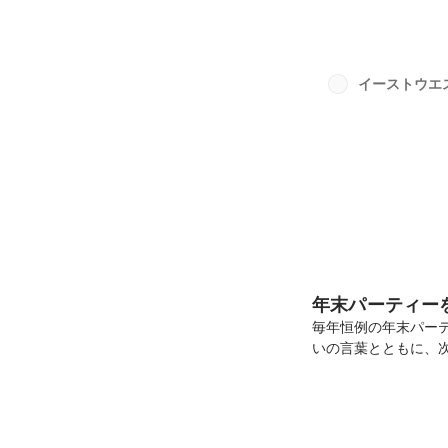
験・バックグラウン
の意見交換が行われ
と一口に言っても、
機器・デジタルヘル
イーストウエ
企画、プロジェクト推
え...
年末パーティー
毎年恒例の年末パー
いの言葉とともに、
て気持ちを一つにし
日々の努力と成果を
交流の絶えないひとと
貢献してまいります