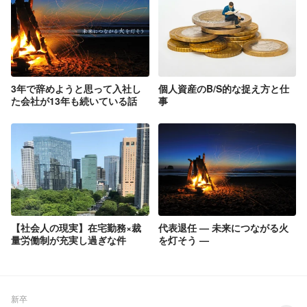
3年で辞めようと思って入社し
個人資産のB/S的な捉え方と仕
た会社が13年も続いている話
事
【社会人の現実】在宅勤務×裁
代表退任 — 未来につながる火
量労働制が充実し過ぎな件
を灯そう —
新卒