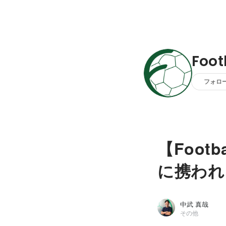
Foo
フォロ
【Foo
に携われ
中武 真哉
その他