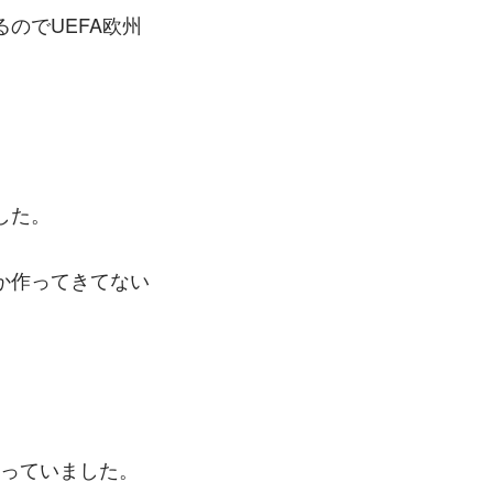
のでUEFA欧州
した。
しか作ってきてない
行っていました。