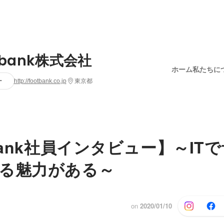
tbank株式会社
ホーム
私たちに
ー
http://footbank.co.jp
東京都
tbank社員インタビュー】～IT
る魅力がある～
on
2020/01/10