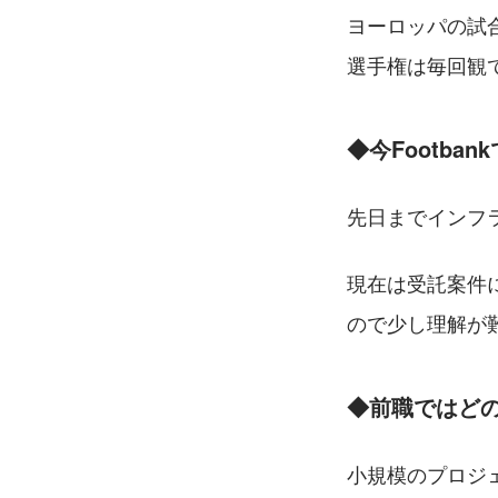
ヨーロッパの試
選手権は毎回観
◆今Footba
先日までインフ
現在は受託案件に
ので少し理解が
◆前職ではど
小規模のプロジェ