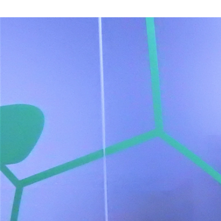
中武 真哉
Footbank株式会社 / その他