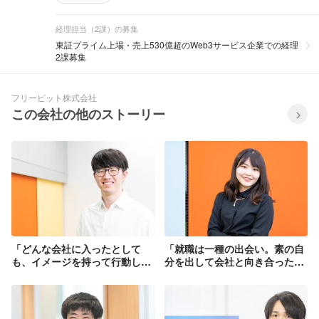
経理担当（2課）の募集
東証プライム上場・売上530億超のWeb3サービス企業での経理
2課募集
フリービット株式会社
この会社の他のストーリー
「どんな会社に入ったとして
「就職は一種の出会い。素の自
も、イメージを持って行動し、
分を出して会社と向き合った方
自ら発信することが大事です」
が、自分に合った会社に出会え
ると思います」