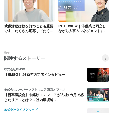
就職活動は数を打つことも重要
INTERVIEW｜俳優業と両立し
です。たくさん応募してたくさ
ながら人事＆マネジメントに挑
ん話すことで自分がやりたいこ
戦（人事部長 / 丹野 裕文）
とが見つかりました
新卒
関連するストーリー
株式会社BMSG
【BMSG】'26新卒内定者インタビュー
株式会社スーパーソフトウエア 東京オフィス
【新卒座談会】未経験エンジニアが入社1カ月で感
じたリアルとは？～社内環境編～
株式会社ダイブグループ