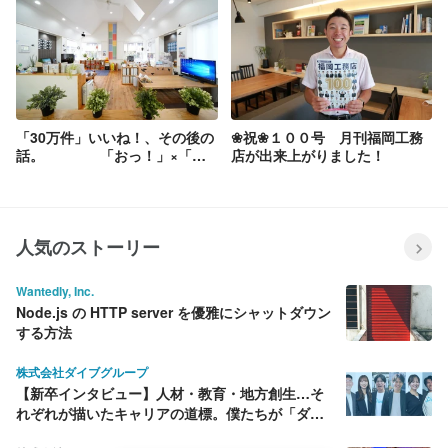
「30万件」いいね！、その後の
❀祝❀１００号 月刊福岡工務
話。 「おっ！」×「ワ
店が出来上がりました！
ークスタイル」
人気のストーリー
Wantedly, Inc.
Node.js の HTTP server を優雅にシャットダウン
する方法
株式会社ダイブグループ
【新卒インタビュー】人材・教育・地方創生…そ
れぞれが描いたキャリアの道標。僕たちが「ダイ
ブ」を選んだ理由