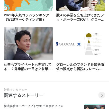
2020年人気コラムランキング
数々の事業を立ち上げてきたフ
（WEBマーケティング編）
ットボーラーCSOが、グローカ
ルで絶対実現したいこと
仕事もプライベートも充実して
グローカルのブランドを知覚価
る！？営業部の一日は？営業部
値の観点から解説※フレームワ
松田さんへインタビューしてみ
ーク活用事例※
ました。
社員インタビュー
関連するストーリー
株式会社スーパーソフトウエア 東京オフィス