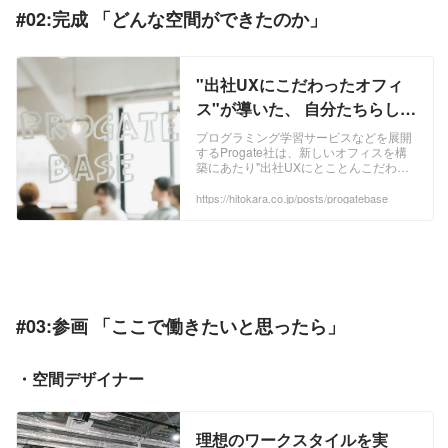
#02:完成 「どんな空間ができたのか」
"出社UXにこだわったオフィ
ス"が導いた、 自分たちらしい
ハイブリットワークのかたち
プログラミング学習サービスなどを展開
するProgate社は、新しいオフィスを構
｜株式会社ヒトカラメディア
築にあたり"出社UXにとことんこだわっ
た空間"を目指しました。出社時にどんな
体験が出来ると良いのか？そのための仕
https://hitokara.co.jp/posts/progatebase
掛けとは？ ...
#03:参画 「ここで働きたいと思ったら」
・空間デザイナー
理想のワークスタイルを実