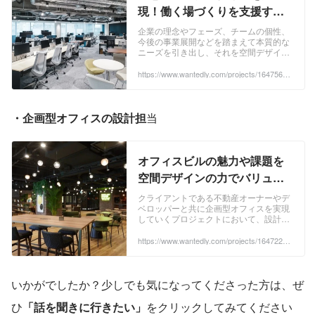
現！働く場づくりを支援する
空間デザイナー募集！ - 株式会
企業の理念やフェーズ、チームの個性、
今後の事業展開などを踏まえて本質的な
社ヒトカラメディアのデザイ
ニーズを引き出し、それを空間デザイン
ン・アートの採用 - Wantedly
に落とし込んでいくお仕事です。...
https://www.wantedly.com/projects/1647569?
post_id=896500&post_location=in_content
・企画型オフィスの設計担
当
オフィスビルの魅力や課題を
空間デザインの力でバリュー
アップ！設計担当募集！ - 株式
クライアントである不動産オーナーやデ
ベロッパーと共に企画型オフィスを実現
会社ヒトカラメディアのデザ
していくプロジェクトにおいて、設計フ
イン・アートの採用 -
ェーズをご担当いただくお仕事で...
https://www.wantedly.com/projects/1647225?
Wantedly
post_id=896500&post_location=in_content
いかがでしたか？少しでも気になってくださった方は、ぜ
ひ
「話を聞きに行きたい」
をクリックしてみてください