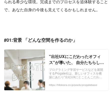
られる希少な環境。完成までのプロセスを追体験すること
で、あなた自身の今後も見えてくるかもしれません。
#01:背景 「どんな空間を作るのか」
"出社UXにこだわったオフィ
ス"が導いた、 自分たちらしい
ハイブリットワークのかたち
プログラミング学習サービスなどを展開
するProgate社は、新しいオフィスを構
｜株式会社ヒトカラメディア
築にあたり"出社UXにとことんこだわっ
た空間"を目指しました。出社時にどんな
体験が出来ると良いのか？そのための仕
https://hitokara.co.jp/posts/progatebase
掛けとは？ ...