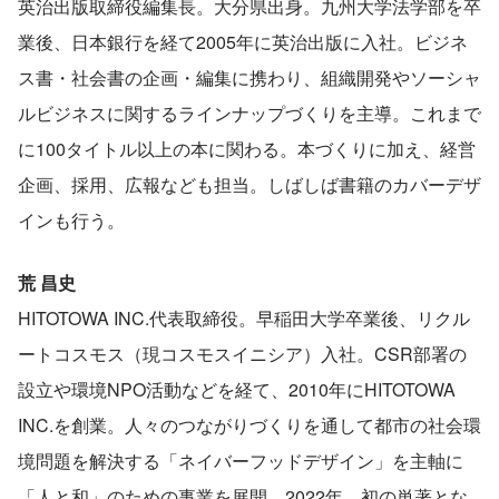
英治出版取締役編集長。大分県出身。九州大学法学部を卒
業後、日本銀行を経て2005年に英治出版に入社。ビジネ
ス書・社会書の企画・編集に携わり、組織開発やソーシャ
ルビジネスに関するラインナップづくりを主導。これまで
に100タイトル以上の本に関わる。本づくりに加え、経営
企画、採用、広報なども担当。しばしば書籍のカバーデザ
インも行う。
荒 昌史
HITOTOWA INC.代表取締役。早稲田大学卒業後、リクル
ートコスモス（現コスモスイニシア）入社。CSR部署の
設立や環境NPO活動などを経て、2010年にHITOTOWA 
INC.を創業。人々のつながりづくりを通して都市の社会環
境問題を解決する「ネイバーフッドデザイン」を主軸に
「人と和」のための事業を展開。2022年、初の単著とな