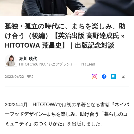
孤独・孤立の時代に、まちを楽しみ、助
け合う（後編）【英治出版 高野達成氏 ×
HITOTOWA 荒昌史】｜出版記念対談
細川 瑛代
HITOTOWA INC. / シニアプランナー・PR Lead
2023/06/22
5
2022年4月、HITOTOWAでは初の単著となる書籍
『ネイバ
ーフッドデザイン─まちを楽しみ、助け合う「暮らしのコ
ミュニティ」のつくりかた』
を出版しました。