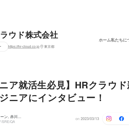
クラウド株式会社
ホーム
私たちに
ー
https://hr-cloud.co.jp
東京都
ニア就活生必見】HRクラウド
ジニアにインタビュー！
内定者 インターン, 赤川 竜弥
on
2023/03/13
SRE/QA