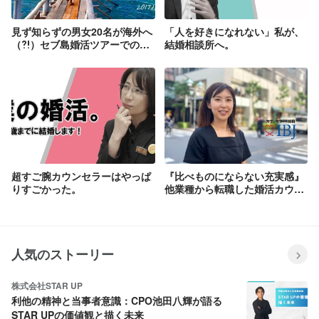
見ず知らずの男女20名が海外へ
「人を好きになれない」私が、
（⁈）セブ島婚活ツアーでの体
結婚相談所へ。
験談。
超すご腕カウンセラーはやっぱ
『比べものにならない充実感』
りすごかった。
他業種から転職した婚活カウン
セラーが感じるやりがいとは
人気のストーリー
株式会社STAR UP
利他の精神と当事者意識：CPO池田八輝が語る
STAR UPの価値観と描く未来