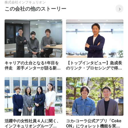
株式会社インフキュリオン
この会社の他のストーリー
キャリアの土台となる1年目を
【トップインタビュー】急成長
伴走 若手メンターが語る新卒
のリンク・プロセシングで得ら
エンジニアの成長機会
れる成長機会の幅広さ
活躍中の女性社員４人に聞く、
コカ•コーラ公式アプリ「Coke
インフキュリオングループ
ON」にウォレット機能を実装~