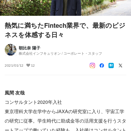
熱気に満ちたFintech業界で、最新のビジ
ネスを体感する日々
朝比奈 陽子
株式会社インフキュリオン / コーポレート・スタッフ
2021/01/12
12
風間 友哉
コンサルタント2020年入社
東京理科大学在学中からJAXAの研究室に入り、宇宙工学
の研究に従事。学生時代に助成金等の活用支援を行うスタ
ートアップで働いていた経験も。入社後はコンサルタント