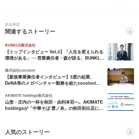
の“成長しやすい環境”づくりと
自社プロダクトを意識しなが
は
ら、導入プロジェクト成功を目
指す~
新規事業
関連するストーリー
BUNKLE株式会社
【トップインタビュー Vol.3】「人生を変えられる
環境がある」──営業責任者・森が語る、BUNKLE
という挑戦の舞台
株式会社cocoloni
【新規事業責任者インタビュー】3度の起業、
DeNA等のメガベンチャー勤務を経たcocoloni新
規事業責任者 金谷が、“学生インターン部隊”を立
ち上げる理由。
AKIMATE holdings株式会社
山形・庄内の一杯を秋田・由利本荘へ。AKIMATE
holdingsが「中華そば 雲ノ糸」の秋田初出店に挑
戦します！
人気のストーリー