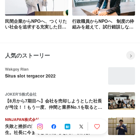
民間企業からNPOへ、つくりた
行政職員からNPOへ 制度の枠
い社会を追求する充実した日々
組みを超えて、試行錯誤しなが
を過ごしています（ソーシャル
ら社会を変えていきたい（日本
コミュニケーション事業部・南
事業部・金井へのインタビュ
谷へのインタビュー）
ー）
人気のストーリー
Wakgoy Rian
Situs slot tergacor 2022
JOKER'S株式会社
【8月から7期目へ】会社を売却しようとした社長
が号泣！！もう一度、仲間と業界No.1を取ると決
めた話
NINJAPAN株式会社
失敗と挫折の連続から這い上がり続ける壮絶な人
生。社長に今までとこれからを聞いてみた。