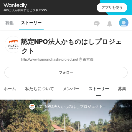
アプリを使う
400万人が利用するビジネスSNS
ストーリー
募集
認定NPO法人かものはしプロジェ
クト
http://www.kamonohashi-project.net
東京都
フォロー
ホーム
私たちについて
メンバー
ストーリー
募集
認定NPO法人かものはしプロジェクト