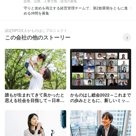
総務、法務、人事労務、経理の募集
守りと攻めを両立する経営管理チームで、第2創業期をともに進
める仲間を募集
認定NPO法人かものはしプロジェクト
この会社の他のストーリー
誰もが生まれてきて良かったと
かものはし総会2022～これまで
思える社会を目指して～日本事
の歩みとともに、新しいミッシ
業の活動報告～
ョンを迎えて～