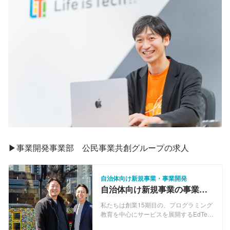
▶︎事業開発事業部　公民事業共創グループの求人
自治体向け新規事業・事業開発
自治体向け新規事業の事業開
発・官公庁、コンサル出身者
私たちは創業15期目の、プログラミング
の方wanted！
教育を中心にサービスを展開するEdTech
のベンチャー企業です。「中高生ひとり