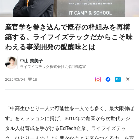
産官学を巻き込んで既存の枠組みを再構
築する。ライフイズテックだからこそ味
わえる事業開発の醍醐味とは
中山 芙美子
ライフイズテック株式会社 / 採用戦略室
2025/03/04
18
「中高生ひとり一人の可能性を一人でも多く、最大限伸ば
す」をミッションに掲げ、2010年の創業から次世代デジ
タル人材育成を手がけるEdTech企業、ライフイズテッ
ク。ひとり一人の「より豊かな今と未来をつくる力」を育