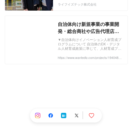
一人の可能性を一人でも多く、最大限伸
ライフイズテック株式会社
ばす」をミッションに掲げ、まずは2025
年に「イノベーション人材を120万人
（中高生の20％）育てる」ことを目指し
ています。 2011年、参加者たった3人の
自治体向け新規事業の事業開
キャンプから始まったライフイズテッ
発・総合商社や広告代理店出
ク。以来、ブレることのないミッション
身者の方wanted！ - ライフイ
とLX（Learning Experience）という強
▼自治体向けイノベーション人材育成プ
みを軸に、オンライン教材、そして学校
ログラムについて 自治体のDX・デジタ
ズテック株式会社の事業開発
ル人材育成政策に準じて、人材育成プロ
向け教材へと、次々に事業領域を拡大・
の採用 - Wantedly
グラムの企画・提案からプロジ...
成長してきました。 現在は、4つの事業
https://www.wantedly.com/projects/1940484?
を展開しています。 【学校向けSaaS】
post_id=959196&post_location=in_content
学校指導要領改訂対応 プログラミング学
習教材プラットフォーム「ライフイズテ
ック レッスン」 https://lifeistech-
lesson.jp/ 【企業向けサービス】 全社員
のDX化を目指す企業のデジタル人材研修
「DXレディネス」 https://dx.life-is-
tech.com/ 【学習塾向けSaaS】 学習塾向
け「情報AIドリル」
https://juku.lifeistech-lesson.jp/ 【中高生
向けIT・プログラミングイベント】 IT・
プログラミングキャンプ＆スクール
「Life is Tech ! Camp」／「Life is Tech !
School」 https://camp.life-is-tech.com/