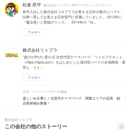
松倉 昂平
株式会社リトプラ / PRマーケティンググループ
新卒入社した株式会社コロプラでお客さま応対の魅力にハマり、
以降一貫してお客さま応対部門に所属していました。 2013年に
『魔法使いと黒猫のウィズ』、2014年の『白...
フォロー
株式会社リトプラ
”遊びが学びに変わる”次世代型テーマパーク「リトルプラネット」
（https://litpla.com/）をはじめとした屋内型パークの企画開発・運
営と、リト...
フォロー
店長・スーパーバイザーの募集
楽しいを仕事に！次世代テーマパーク 関東エリアの店長・副
店長候補を募集！
株式会社リトプラ
この会社の他のストーリー