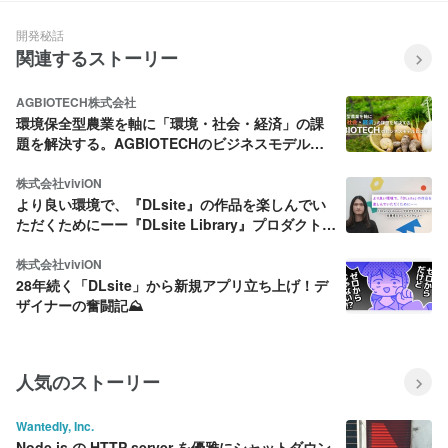
リスト！
開発秘話
関連するストーリー
AGBIOTECH株式会社
環境保全型農業を軸に「環境・社会・経済」の課
題を解決する。AGBIOTECHのビジネスモデルと
は？
株式会社viviON
より良い環境で、『DLsite』の作品を楽しんでい
ただくためにーー『DLsite Library』プロダクトマ
ネージャー・佐藤凌太さんにインタビュー
株式会社viviON
28年続く「DLsite」から新規アプリ立ち上げ！デ
ザイナーの奮闘記⛰️
人気のストーリー
Wantedly, Inc.
Node.js の HTTP server を優雅にシャットダウン