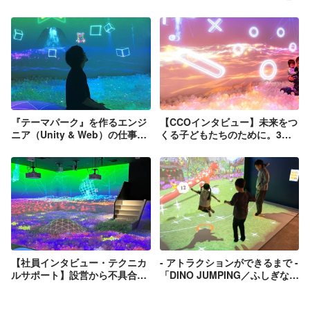
『テーマパーク』を作るエンジ
【CCOインタビュー】未来をつ
ニア（Unity & Web）の仕事と
くる子どもたちのために。3世
は
代で遊べるテーマパークをつく
りたい
【社員インタビュー・テクニカ
- アトラクションができるまで -
ルサポート】設営から不具合対
「DINO JUMPING／ふしぎな大
応に至るまで。あらゆる課題を
縄跳び」
迅速に解決する機材のスペシャ