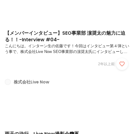
【メンバーインタビュー】SEO事業部 濵奨太の魅力に迫
る！！-Interview #04-
こんにちは。インターン生の佐藤です！今回はインタビュー第４弾とい
う事で、株式会社Live Now SEO事業部の濵奨太氏にインタビューして
きました！実際にお会いした印象なのですが、身体がデカい😮なんか
胸板が異様に厚い。男らしくて見入ってしまいました。そんな事はさて
2年以上前
おき（笑）インタビュー内容にLet'Go！！！＜Q1＞自己紹介をお願い
します。（名前、年齢、出身地、趣味）A.SEO事業部の濵奨太です。
24歳です。出身は東京です。趣味は、筋トレです。まだまだ身体を大
株式会社Live Now
きくしていこうと思ってます。💪 後は旅行かな。ついこの間、タイに
行ってきました。そんなに頻繁に行くわけではないけど好きですね。＜
佐...
雨天の決行、Live Now撮影会📷☔