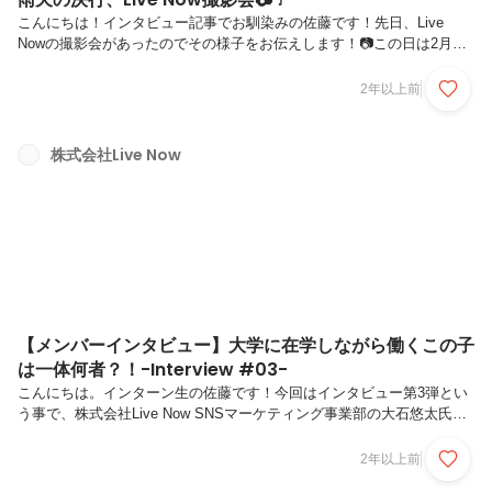
こんにちは！インタビュー記事でお馴染みの佐藤です！先日、Live
Nowの撮影会があったのでその様子をお伝えします！📷この日は2月に
しては気温が割と高く、あいにくの雨だったのですが撮影会が決行され
ました！（笑）会社のメンバーが揃う事がまず珍しい事なので、せっか
2年以上前
くだし！って感じで決行されました！☔😁↑上記の写真は、お台場に向
かう道中の車内の様子です！🚙社長に運転して頂きました！助手席に乗
っているのがLive Nowシステムマネージャーの倉林さんです。色々込
株式会社Live Now
み入ったお話をされていました。（倉林さんのインタビュー記事もお楽
しみに😆）＜佐藤の小言＞都会を運転できるってすごいなと思いまし
た（笑）僕...
【メンバーインタビュー】大学に在学しながら働くこの子
は一体何者？！-Interview #03-
こんにちは。インターン生の佐藤です！今回はインタビュー第3弾とい
う事で、株式会社Live Now SNSマーケティング事業部の大石悠太氏に
インタビューしました！めちゃくちゃ若そうに見えるこの方、一体どん
な人なのか探っていきましょう！😁それではスタート！！＜Q1＞自己
2年以上前
紹介をお願いします。（名前、年齢、出身地、趣味、個人でしている仕