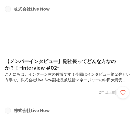
事）A.SNSマーケティング事業部の大石悠太です。年齢は21歳です。
出身は神奈川県です。趣味は音楽ですね！特にHiphopが好きです。後
株式会社Live Now
は旅行です。これから海外を放浪したいなーと思ってます（笑）個人で
やっている業務としては音楽イベントの広報をしています。＜佐藤の
小...
【メンバーインタビュー】副社長ってどんな方なの
か？！-Interview #02-
こんにちは。インターン生の佐藤です！今回はインタビュー第２弾とい
う事で、株式会社Live Now副社長兼統括マネージャーの中田大貴氏に
インタビューしました！それでは早速副社長はどんな方なのか、探って
いきましょう！！😁それではスタート！！＜Q１＞自己紹介をお願いし
2年以上前
ます。（名前、年齢、出身地、趣味）A.副社長兼統括マネージャーの中
田大貴です。年齢は冨永と一緒で25歳、出身はこれも冨永と一緒で富
山県出身です。趣味はスノーボード、フットサル、旅行です。＜佐藤の
株式会社Live Now
小言＞実は社長と副社長は同じ高校の同級生なんです😮同級生同士で
富山から東京に来て会社を立ち上げるなんてめちゃくちゃカッコいいで
すよね！趣味...