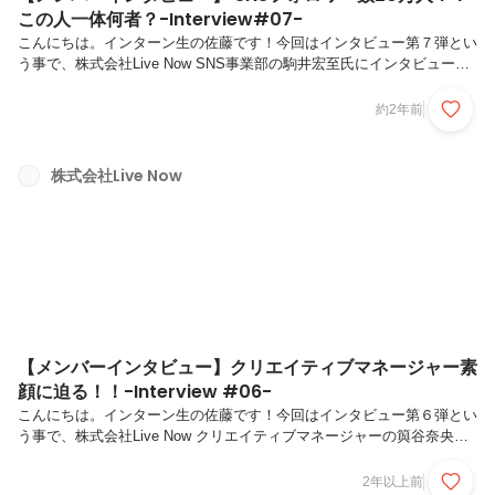
この人一体何者？-Interview#07-
こんにちは。インターン生の佐藤です！今回はインタビュー第７弾とい
う事で、株式会社Live Now SNS事業部の駒井宏至氏にインタビューし
ました！聞くとこによるとインスタのフォロワー数が１０万人に到達し
たとか、、この人は一体何者なんでしょう。インフルエンサーとかです
約2年前
かね🤔 気になりますね！！そこら辺も含めて探っていきましょう😆
Let's Go！！＜Q１＞自己紹介をお願いします。（名前、年齢、出身
地、趣味、個人でしている業務）A.SNS事業部の駒井宏至です。年齢
株式会社Live Now
は24歳です。出身は富山県です。趣味はサウナ、筋トレ、 SNSを見る
事と個人のインスタの運用ですね。個人でしている業務としては、 ...
【メンバーインタビュー】クリエイティブマネージャー素
顔に迫る！！-Interview #06-
こんにちは。インターン生の佐藤です！今回はインタビュー第６弾とい
う事で、株式会社Live Now クリエイティブマネージャーの籅谷奈央氏
にインタビューしました！現在は地元である富山の方で業務をしており
月に１〜２回程東京に来ているそうです！ということで富山と東京を行
2年以上前