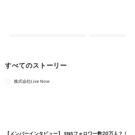
すべてのストーリー
【メンバーインタビュー】 SNSフォロ
【メンバーインタビュ
ワー数20万人？！この人一体何者？-
ィブマネージャー素顔に
株式会社Live Now
Interview#07-
Interview #06-
最新順で表示
最新順で表示
【メンバーインタビュー】 SNSフォロワー数20万人？！