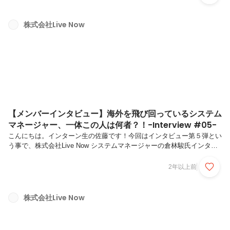
き来するクリエイティブマネージャーの魅力に迫っていきましょう😆
ちなみに前職は保育士だったみたいで、この業界へ飛び込んだ理由も知
りたいですね！Let's Go！！＜Q1＞自己紹介をお願いします。（名前、
株式会社Live Now
年齢、出身地、趣味、個人でしている業務）A.クリエイティブマネージ
ャーの籅谷奈央です。苗字は「そうけたに」と読みます！年齢は25...
【メンバーインタビュー】海外を飛び回っているシステム
マネージャー、一体この人は何者？！-Interview #05-
こんにちは。インターン生の佐藤です！今回はインタビュー第５弾とい
う事で、株式会社Live Now システムマネージャーの倉林駿氏インタビ
ューしました！初めて会った感想はすらっとしててすごく知的な感じが
する🤔そんな感じがしました（笑）他のメンバーから倉林さんはあまり
2年以上前
日本にいないという事を聞き、一体どんな人なのかすごく興味が湧きま
した！まぁぼちぼち本題へ、、、Let's Go！！＜Q1＞自己紹介をお願い
します。（名前、年齢、出身地、趣味、個人でしている業務）A.システ
株式会社Live Now
ムマネージャーの倉林駿です。年齢は26歳です。出身地は埼玉県で
す。趣味は筋トレ、サウナです。個人ではLP作成とか、Web制作を...