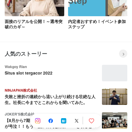
面接のリアルを公開！～選考突
内定者おすすめ！イベント参加
破のカギ～
ステップ
人気のストーリー
Wakgoy Rian
Situs slot tergacor 2022
NINJAPAN株式会社
失敗と挫折の連続から這い上がり続ける壮絶な人
生。社長に今までとこれからを聞いてみた。
JOKER'S株式会社
【8月から7期目へ】会社を売却しようとした社長
が号泣！！もう一度、仲間と業界No.1を取ると決
めた話