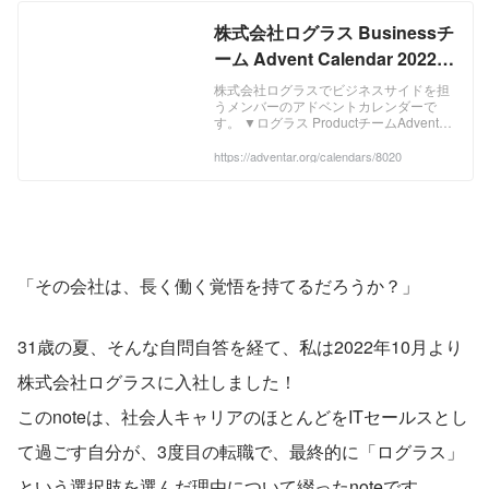
株式会社ログラス Businessチ
ーム Advent Calendar 2022 -
Adventar
株式会社ログラスでビジネスサイドを担
うメンバーのアドベントカレンダーで
す。 ▼ログラス ProductチームAdvent
Calendar 2022はこちら
https://qiita.com/advent-
https://adventar.org/calendars/8020
calendar/2022/loglass
「その会社は、長く働く覚悟を持てるだろうか？」
31歳の夏、そんな自問自答を経て、私は2022年10月より
株式会社ログラスに入社しました！
このnoteは、社会人キャリアのほとんどをITセールスとし
て過ごす自分が、3度目の転職で、最終的に「ログラス」
という選択肢を選んだ理由について綴ったnoteです。