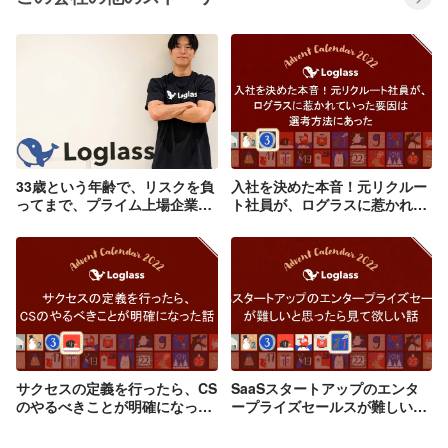
33歳という年齢で、リスクを負
入社を決めた本音！元リクルー
ってまで、プライム上場企業
ト社員が、ログラスに惹かれて
Sansanから、スタートアップ
いった要因は選考方法にあった
企業に転職した理由とは
サクセスの定義を行ったら、CS
SaaSスタートアップのエンタ
のやるべきことが明確になった
ープライズセールスが難しいと
話
思ったら見て欲しい話