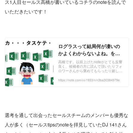
ス1人目セールス高橋が書いているコチラのnoteを読んで
いただきたいです！
ログラスって結局何が凄いの
かよくわからないよね。を解
決できるnoteがこれだ~Excel
高橋です。以前上げたnoteがとても反響
良く、候補者の方に読んで頂いたりフォ
経営管理は大変すぎる編~｜高
ロワーさんから褒めてもらったり嬉しか
橋優斗｜note
ったので、新しい記事を書こうと思いキ
ーボードの上に指をそっと添えました。
https://note.com/yy1933/n/n3ba30384979e
私が何者かは↓の記事に書いてあります
のでこちらもぜひ読んでみて下さい！ さ
て、本題に入ります。 カジュアル面談で
候補者の方に言われる事No.1が 「ぶっち
ゃけログラスって何やってる会社かわか
らないっす」 ...
選考を通して出会ったセールスチームのメンバーも優秀な
人が多く（セールスtipsのnoteを拝見していたDJ 141さん