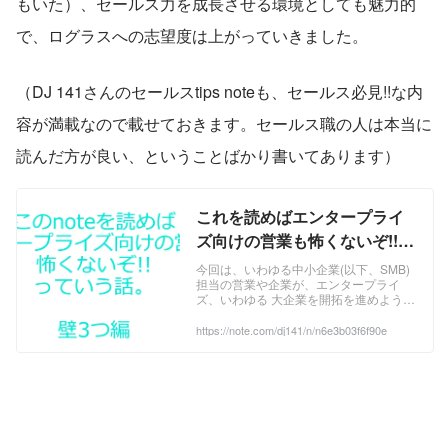
もいた）、セールス力を成長させる環境としても魅力的
で、ログラスへの志望度は上がっていきました。
（DJ 141さんのセールスtips noteも、セールス必見!!な内
容が満載なので載せておきます。セールス職の人は本当に
読んだ方が良い、ということばかり書いてあります）
これを読めばエンタープライ
ズ向けの営業も怖くないぞ!!っ
ていう話。壁3つ編｜DJ141｜
今回は、いわゆる中小企業(以下、SMB)
担当の営業や企業が、エンタープライ
note
ズ、いわゆる 大企業を開拓を進めようと
するときに必ずぶつかる壁 について詳し
く説明していこうと思います。 実はこの
https://note.com/dj141/n/n6e3b03f6f90e
あたりの情報は一般論が多く、具体的な
内容まで語られることが少ない領域でも
あります。私の目的はリード獲得でもフ
ォロワー獲得でもなく、 日本のSaaSの
さらなる発展なので、 全部無料で公開
しちゃいます! ...