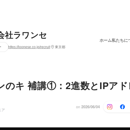
会社ラワンセ
ホーム
私たちに
ー
https://loonese.co.jp/recruit
東京都
ンのキ 補講①：2進数とIPア
on
2026/06/04
ニア