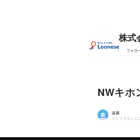
株式
フォロ
NWキホ
遠藤
インフラエンジ