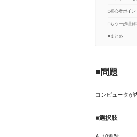
□初心者ポイン
□もう一歩理解
■まとめ
■問題
コンピュータが
■選択肢
A. 10進数