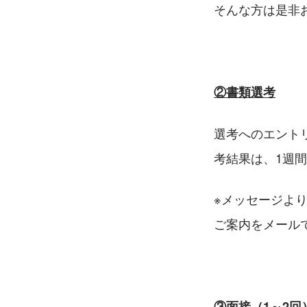
そんな方は是非
②書類選考
選考へのエント
考結果は、1週
※メッセージよ
ご案内をメール
③面接（1～2回