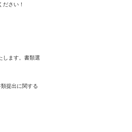
ください！
たします。書類選
書類提出に関する
。