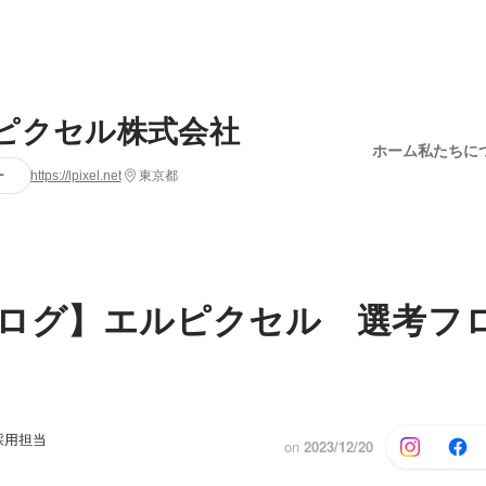
ピクセル株式会社
ホーム
私たちに
ー
https://lpixel.net
東京都
ログ】エルピクセル 選考フ
採用担当
on
2023/12/20