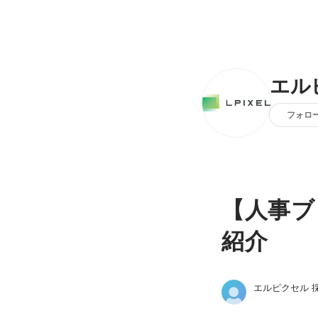
エル
フォロ
【人事ブ
紹介
エルピクセル 