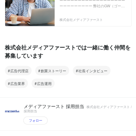
ーーーーーーーーーーーーーーーーーー
告を作りたい方
ーーーーーーーーー 弊社のGW（ゴール
デンウィーク）期間の休業は、下記のと
おりとさせていただきます。 皆様には、
株式会社メディアファースト
ご迷惑をおかけいたしますが、何卒宜し
くお願い申し上げます。 ◆GWの休業期
間 2021年4月29日（木）～ 2021年5月
5日（水） 上記期間内の応募結果、お問
い合わせにつきましては 2021年5月6日
株式会社メディアファーストでは一緒に働く仲間を
（木）より応募順に順次ご返答させて頂
募集しています
きます。 ※5/1（土）のミートアップは予
定通り行いますのでご安心ください。 ー
ーーーーーーーーーーーーーーーーーー
広告代理店
創業ストーリー
社長インタビュー
ーーーーーーーー 私たち株式会社メディ
アファーストは Google広告の正規代理
店「Google Partner」 として、Google
広告業界
広告運用
広告をはじめ、Facebook広告などの
WEB広告代理店事業をメインに､ WEBマ
ーケティング事業を多岐に渡り展開して
います。広告、メディア運用の事業を展
メディアファースト 採用担当
株式会社メディアファースト /
開しています。 更なる業績拡大に向け
採用担当
て、仲間を増やしながら日々業務に取り
組んでいます。 ◆広告事業 クライアント
フォロー
に代わってGoogle アドワーズ、Yahoo!
プロモーション広告、Facebook広告、