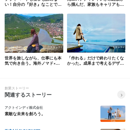
い！自分の『好き』なことで未
ら掴んだ、家族もキャリアも諦
経験業界に挑戦♪＜スタッフイ
めない生き方＜スタッフインタ
ンタビュー＞
ビュー＞
世界を旅しながら、仕事にも本
「作れる」だけで終わりたくな
気で向き合う。海外ノマド×未
かった。成果まで考えるデザイ
経験のリアルな挑戦！
ナーを目指して
創業ストーリー
関連するストーリー
アクトインディ株式会社
素敵な未来を創ろう。