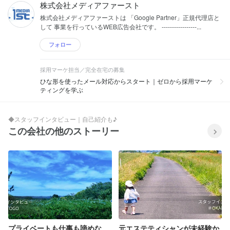
Twitter広告、TikTok広告、DSP広告、そ
株式会社メディアファースト
の他のネット広告などを運用代行し、広
株式会社メディアファーストは 「Google Partner」正規代理店と
告運用は、当社売上の9割を占めます。
して 事業を行っているWEB広告会社です。 -----------------...
◆メディア事業 クライアントとユーザー
の双方にとって有益な、メディア運営や
フォロー
アフィリエイトサイトの運営を行ってお
ります。 広告運用では、多数の業界で実
績がございます。 ■取扱高（広告費の金
採用マーケ担当／完全在宅の募集
額） Google AdWords、Yahoo!プロモー
ひな形を使ったメール対応からスタート｜ゼロから採用マーケ
ション広告、Facebook広告、Twitter広
ティングを学ぶ
告、Instagram広告その他インターネッ
ト広告：1億円（2015年～2018年3月）
■代表山田友彦の主な経歴、活動 弁理士
◆スタッフインタビュー｜自己紹介も♪
試験の合格、特許事務所への勤務を経
この会社の他のストーリー
て、ビジネス塾に参加。アフィリエイト
やメルマガアフィリエイトなどの広告で
成果を上げて2014年2月、(株)メディア
ファーストを設立。 インターネット広告
の運用代行を手掛ける。
プライベートも仕事も諦めな
元エステティシャンが未経験か