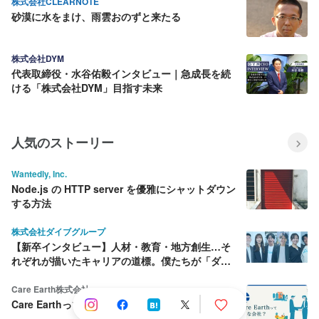
株式会社CLEARNOTE
砂漠に水をまけ、雨雲おのずと来たる
株式会社DYM
代表取締役・水谷佑毅インタビュー｜急成長を続
ける「株式会社DYM」目指す未来
人気のストーリー
Wantedly, Inc.
Node.js の HTTP server を優雅にシャットダウン
する方法
株式会社ダイブグループ
【新卒インタビュー】人材・教育・地方創生…そ
れぞれが描いたキャリアの道標。僕たちが「ダイ
ブ」を選んだ理由
Care Earth株式会社
Care Earthって何をしている会社？