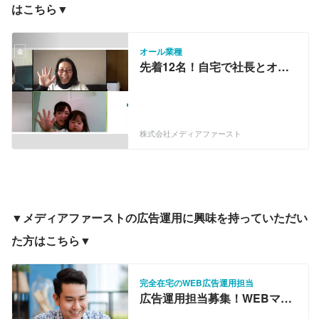
はこちら▼
オール業種
先着12名！自宅で社長とオン
ライン交流会♪リモートワーク
相談もできちゃう！
株式会社メディアファースト
▼メディアファーストの広告運用に興味を持っていただい
た方はこちら▼
完全在宅のWEB広告運用担当
広告運用担当募集！WEBマー
ケティングを学んで勝てる広