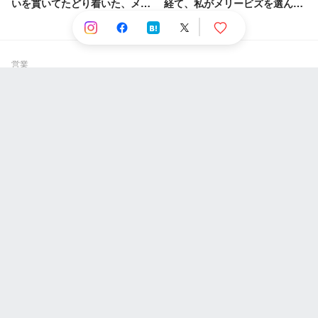
いを貫いてたどり着いた、メリ
経て、私がメリービズを選んだ
ービズのカスタマーサクセス
理由
営業
関連するストーリー
株式会社TSUIDE
【TSUIDE】ってどんな会社？
株式会社スーパーソフトウエア 東京オフィス
【新卒座談会】新卒営業の本音トーク！就活・研
修・会社のリアル…
株式会社itk
外食産業の裏舞台で活躍するスーパー裏方集団
人気のストーリー