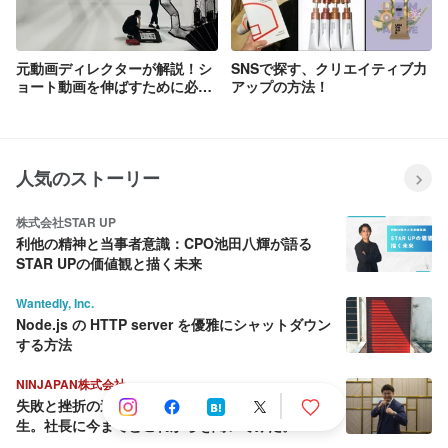
元動画ディレクターが解説！シ
SNSで探す、クリエイティブ力
ョート動画を伸ばすために必要
アップの方法！
な3つのポイントとは
人気のストーリー
株式会社STAR UP
利他の精神と当事者意識：CPO池田八輝が語る
STAR UPの価値観と描く未来
Wantedly, Inc.
Node.js の HTTP server を優雅にシャットダウン
する方法
NINJAPAN株式会社
失敗と挫折の連続から這い上がり続ける壮絶な人
生。社長に今までとこれからを聞いてみた。