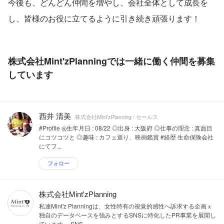
今後も、どんどん仲間を増やし、会社全体として成長を
し、皆様のお役に立てるように引き続き頑張ります！
株式会社Mint'zPlanningでは一緒に働く仲間を募集
しています
西井 清美
株式会社Mint'zPlanning / セールス
#Profile ◎生年月日 : 08/22 ◎出身 : 大阪府 ◎仕事の理念 : 真面目
にコツコツと ◎趣味 : カフェ巡り、映画鑑賞 #経歴 生命保険会社
にてフ...
フォロー
株式会社Mint'zPlanning
私達Mint'z Planningは、女性特有の視覚的感性へ訴求する企画ｘ
独自のデータベースを強みとするSNSに特化したPR事業を展開し
ています。 SNS...